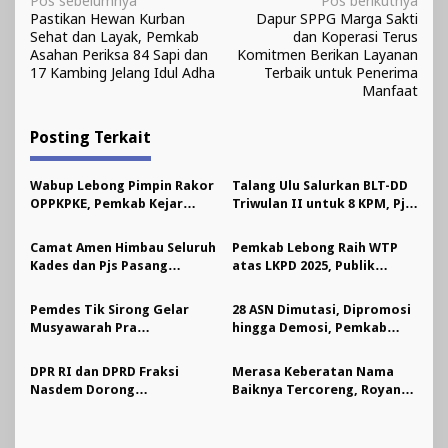
Navigasi
Pos sebelumnya
Pos berikutnya
Pastikan Hewan Kurban
Dapur SPPG Marga Sakti
pos
Sehat dan Layak, Pemkab
dan Koperasi Terus
Asahan Periksa 84 Sapi dan
Komitmen Berikan Layanan
17 Kambing Jelang Idul Adha
Terbaik untuk Penerima
Manfaat
Posting Terkait
Wabup Lebong Pimpin Rakor
Talang Ulu Salurkan BLT-DD
OPPKPKE, Pemkab Kejar
Triwulan II untuk 8 KPM, Pjs
Realisasi Program
Kades: Penerima Sudah
Pengentasan Kemiskinan
Menerima Bantuan Januari–
Camat Amen Himbau Seluruh
Pemkab Lebong Raih WTP
80%
Juni
Kades dan Pjs Pasang
atas LKPD 2025, Publik
Informasi APBDes 2026
Soroti Tindak Lanjut
Rekomendasi BPK
Pemdes Tik Sirong Gelar
28 ASN Dimutasi, Dipromosi
Musyawarah Pra
hingga Demosi, Pemkab
Pelaksanaan Kegiatan Desa
Lebong Terapkan Penilaian
TA 2026
Berbasis Kinerja
DPR RI dan DPRD Fraksi
Merasa Keberatan Nama
Nasdem Dorong
Baiknya Tercoreng, Royana
Penanganan Jalan Talang
Beri Klarifikasi Perihal Bukti
Ratu ke Pusat, Minta
Transfer Rp1,7 Juta dari
Pemkab Lebong Siapkan
Pemprov