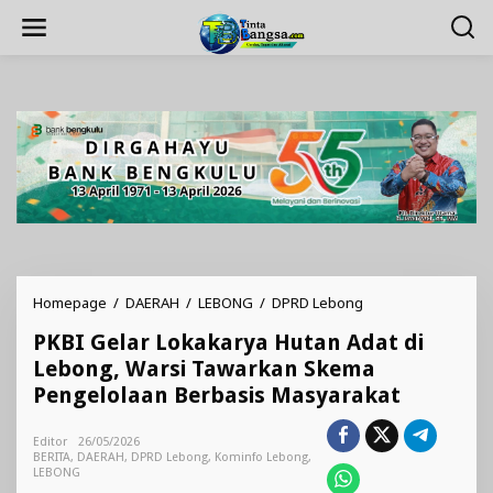
Lewati
ke
konten
PKBI
Homepage
/
DAERAH
/
LEBONG
/
DPRD Lebong
Gelar
PKBI Gelar Lokakarya Hutan Adat di
Lokakarya
Hutan
Lebong, Warsi Tawarkan Skema
Adat
Pengelolaan Berbasis Masyarakat
di
Lebong,
Warsi
Editor
26/05/2026
BERITA
,
DAERAH
,
DPRD Lebong
,
Kominfo Lebong
,
Tawarkan
LEBONG
Skema