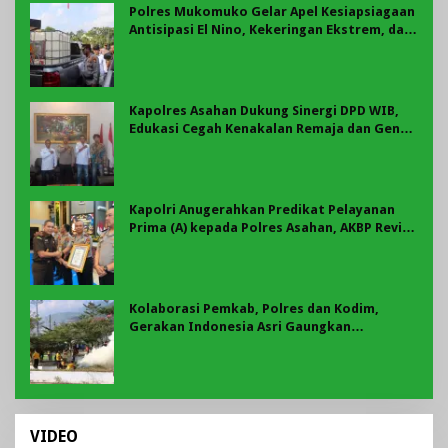
Polres Mukomuko Gelar Apel Kesiapsiagaan
Antisipasi El Nino, Kekeringan Ekstrem, dan
Karhutla Tahun 2026
Kapolres Asahan Dukung Sinergi DPD WIB,
Edukasi Cegah Kenakalan Remaja dan Geng
Motor Jadi Prioritas
Kapolri Anugerahkan Predikat Pelayanan
Prima (A) kepada Polres Asahan, AKBP Revi
Nurvelani Terima Penghargaan
Kolaborasi Pemkab, Polres dan Kodim,
Gerakan Indonesia Asri Gaungkan
Semangat Gotong Royong di Lebong
VIDEO