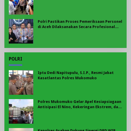
Aspirasi Buruh
Polri Pastikan Proses Pemeriksaan Personel
di Aceh Dilaksanakan Secara Profesional
dan Transparan
POLRI
Iptu Dedi Napitupulu, S.I.P., Resmi Jabat
Kasatlantas Polres Mukomuko
Polres Mukomuko Gelar Apel Kesiapsiagaan
Antisipasi El Nino, Kekeringan Ekstrem, dan
Karhutla Tahun 2026
Kapolres Asahan Dukung Sinergi DPD WIB,