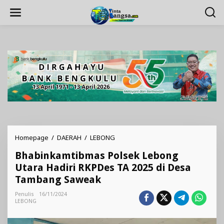
Lewati
ke
konten
Bhabinkamtibmas
Homepage
/
DAERAH
/
LEBONG
Polsek
Bhabinkamtibmas Polsek Lebong
Lebong
Utara
Utara Hadiri RKPDes TA 2025 di Desa
Hadiri
Tambang Saweak
RKPDes
TA
Penulis
16/11/2024
2025
LEBONG
di
Desa