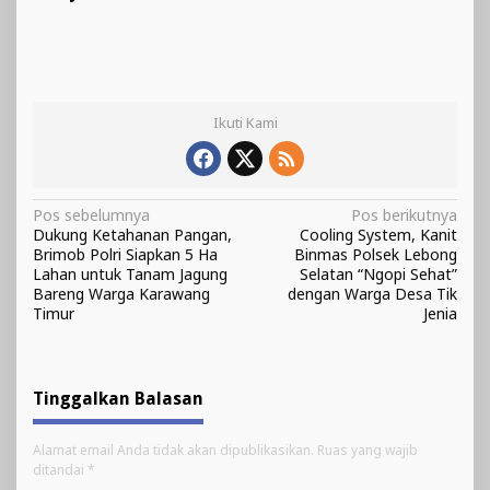
Ikuti Kami
Navigasi
Pos sebelumnya
Pos berikutnya
Dukung Ketahanan Pangan,
Cooling System, Kanit
pos
Brimob Polri Siapkan 5 Ha
Binmas Polsek Lebong
Lahan untuk Tanam Jagung
Selatan “Ngopi Sehat”
Bareng Warga Karawang
dengan Warga Desa Tik
Timur
Jenia
Tinggalkan Balasan
Alamat email Anda tidak akan dipublikasikan.
Ruas yang wajib
ditandai
*