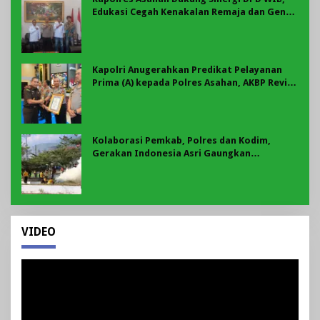
Edukasi Cegah Kenakalan Remaja dan Geng
Motor Jadi Prioritas
Kapolri Anugerahkan Predikat Pelayanan
Prima (A) kepada Polres Asahan, AKBP Revi
Nurvelani Terima Penghargaan
Kolaborasi Pemkab, Polres dan Kodim,
Gerakan Indonesia Asri Gaungkan
Semangat Gotong Royong di Lebong
VIDEO
Pemutar
Video