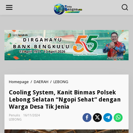
Lewati
ke
konten
Cooling
Homepage
/
DAERAH
/
LEBONG
System,
Cooling System, Kanit Binmas Polsek
Kanit
Binmas
Lebong Selatan “Ngopi Sehat” dengan
Polsek
Warga Desa Tik Jenia
Lebong
Selatan
Penulis
16/11/2024
"Ngopi
LEBONG
Sehat"
dengan