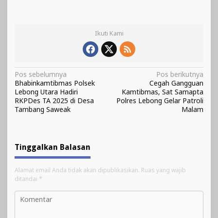
Ikuti Kami
Navigasi
Pos sebelumnya
Pos berikutnya
Bhabinkamtibmas Polsek
Cegah Gangguan
pos
Lebong Utara Hadiri
Kamtibmas, Sat Samapta
RKPDes TA 2025 di Desa
Polres Lebong Gelar Patroli
Tambang Saweak
Malam
Tinggalkan Balasan
Alamat email Anda tidak akan dipublikasikan.
Ruas yang wajib
ditandai
*