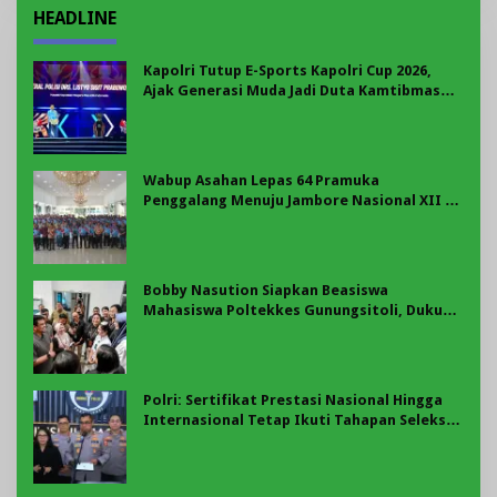
HEADLINE
Kapolri Tutup E-Sports Kapolri Cup 2026,
Ajak Generasi Muda Jadi Duta Kamtibmas
Dan Aktif Laporkan Gangguan Ke 110
Wabup Asahan Lepas 64 Pramuka
Penggalang Menuju Jambore Nasional XII di
Cibubur
Bobby Nasution Siapkan Beasiswa
Mahasiswa Poltekkes Gunungsitoli, Dukung
Lahirnya Tenaga Kesehatan Kepulauan Nias
Polri: Sertifikat Prestasi Nasional Hingga
Internasional Tetap Ikuti Tahapan Seleksi
Rekrutmen Polri