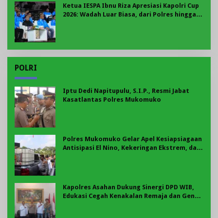
Ketua IESPA Ibnu Riza Apresiasi Kapolri Cup
2026: Wadah Luar Biasa, dari Polres hingga
Panggung Nasional
POLRI
Iptu Dedi Napitupulu, S.I.P., Resmi Jabat
Kasatlantas Polres Mukomuko
Polres Mukomuko Gelar Apel Kesiapsiagaan
Antisipasi El Nino, Kekeringan Ekstrem, dan
Karhutla Tahun 2026
Kapolres Asahan Dukung Sinergi DPD WIB,
Edukasi Cegah Kenakalan Remaja dan Geng
Motor Jadi Prioritas