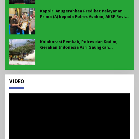
Kapolri Anugerahkan Predikat Pelayanan
Prima (A) kepada Polres Asahan, AKBP Revi
Nurvelani Terima Penghargaan
Kolaborasi Pemkab, Polres dan Kodim,
Gerakan Indonesia Asri Gaungkan
Semangat Gotong Royong di Lebong
VIDEO
Pemutar
Video