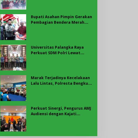
Bupati Asahan
Bupati Asahan Pimpin Gerakan
Pembagian Bendera Merah
Putih, Ribuan Bendera
Dibagikan Sambut HUT ke-81
RI
Universitas Palangka Raya
Perkuat SDM Polri Lewat
Pusat Studi Kepolisian
Marak Terjadinya Kecelakaan
Lalu Lintas, Polresta Bengkulu
Laksanakan Sosialisasi Tertib
Berlalu Lintas
Perkuat Sinergi, Pengurus AMJ
Audiensi dengan Kajati
Bengkulu