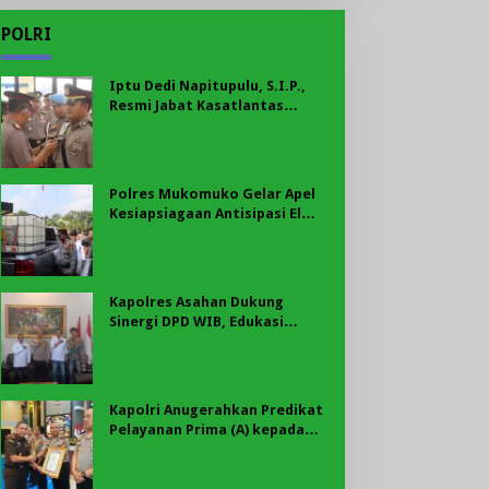
POLRI
Iptu Dedi Napitupulu, S.I.P.,
Resmi Jabat Kasatlantas
Polres Mukomuko
Polres Mukomuko Gelar Apel
Kesiapsiagaan Antisipasi El
Nino, Kekeringan Ekstrem, dan
Karhutla Tahun 2026
Kapolres Asahan Dukung
Sinergi DPD WIB, Edukasi
Cegah Kenakalan Remaja dan
Geng Motor Jadi Prioritas
Kapolri Anugerahkan Predikat
Pelayanan Prima (A) kepada
Polres Asahan, AKBP Revi
Nurvelani Terima Penghargaan