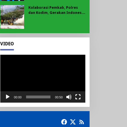
Kolaborasi Pemkab, Polres
dan Kodim, Gerakan Indonesia
Asri Gaungkan Semangat
Gotong Royong di Lebong
VIDEO
Pemutar
Video
00:00
00:50