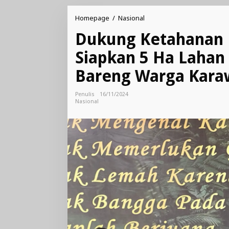
Dukung
Homepage
/
Nasional
Ketahanan
Dukung Ketahanan P
Pangan,
Brimob
Siapkan 5 Ha Lahan
Polri
Siapkan
Bareng Warga Kara
5
Ha
Lahan
Penulis
16/11/2024
untuk
Nasional
Tanam
Jagung
Bareng
Warga
Karawang
Timur