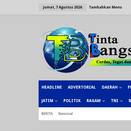
Lewati
ke
Tambahkan Menu
Jumat, 7 Agustus 2026
konten
HEADLINE
ADVERTORIAL
DAERAH
P
JATIM
POLITIK
RAGAM
TNI
BERITA
Nasional