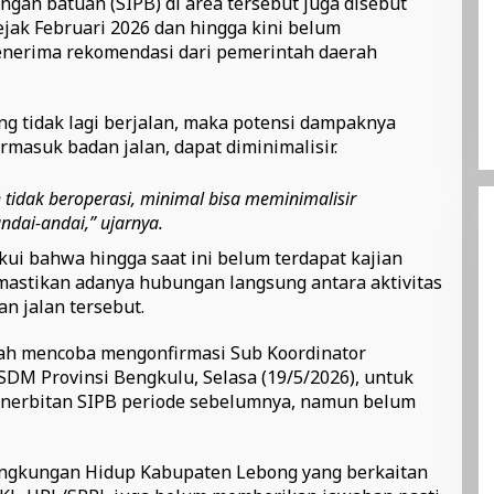
angan batuan (SIPB) di area tersebut juga disebut
ejak Februari 2026 dan hingga kini belum
nerima rekomendasi dari pemerintah daerah
bang tidak lagi berjalan, maka potensi dampaknya
ermasuk badan jalan, dapat diminimalisir.
tidak beroperasi, minimal bisa meminimalisir
ndai-andai,” ujarnya.
ui bahwa hingga saat ini belum terdapat kajian
emastikan adanya hubungan langsung antara aktivitas
n jalan tersebut.
lah mencoba mengonfirmasi Sub Koordinator
DM Provinsi Bengkulu, Selasa (19/5/2026), untuk
enerbitan SIPB periode sebelumnya, namun belum
Lingkungan Hidup Kabupaten Lebong yang berkaitan