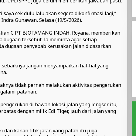
KL-UPL/SPPL juga belum memberikan jawaban pasti.
 saya cek dulu lalu akan segera dikonfirmasi lagi,”
 Indra Gunawan, Selasa (19/5/2026).
g galian C PT BIOTAMANG INDAH, Royana, memberikan
 dugaan tersebut. Ia meminta agar setiap
a dugaan penyebab kerusakan jalan didasarkan
s, sebaiknya jangan menyampaikan hal-hal yang
na.
aknya tidak pernah melakukan aktivitas pengerukan
ngalami patahan.
pengerukan di bawah lokasi jalan yang longsor itu,
rbatas dengan milik Edi Tiger, jauh dari jalan yang
ri dan kanan titik jalan yang patah itu juga