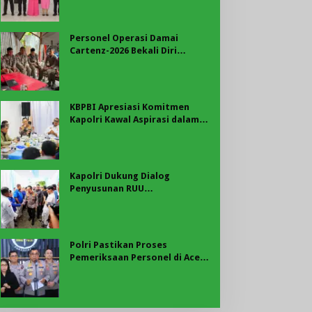
Merah Putih di Belungguk
Point
Personel Operasi Damai
Cartenz-2026 Bekali Diri
dengan Edukasi Kesehatan,
Wujud Kepedulian terhadap
Kesiapan dan Kesejahteraan
Anggota
KBPBI Apresiasi Komitmen
Kapolri Kawal Aspirasi dalam
Pembahasan RUU
Ketenagakerjaan
Kapolri Dukung Dialog
Penyusunan RUU
Ketenagakerjaan, Siap Jadi
Jembatan Aspirasi Buruh
Polri Pastikan Proses
Pemeriksaan Personel di Aceh
Dilaksanakan Secara
Profesional dan Transparan