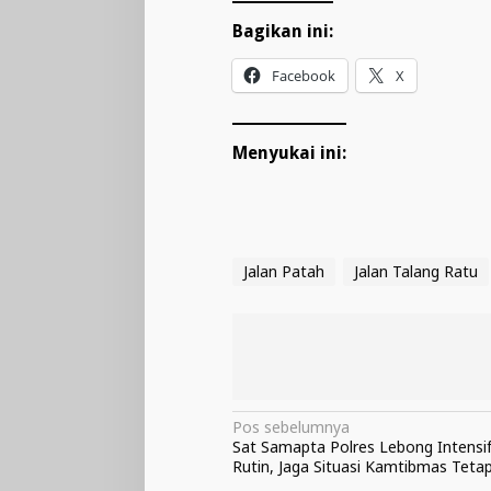
Bagikan ini:
Facebook
X
Menyukai ini:
Jalan Patah
Jalan Talang Ratu
Navigasi
Pos sebelumnya
Sat Samapta Polres Lebong Intensif
pos
Rutin, Jaga Situasi Kamtibmas Teta