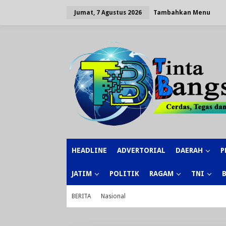
Lewati
ke
Tambahkan Menu
Jumat, 7 Agustus 2026
konten
HEADLINE
ADVERTORIAL
DAERAH
P
JATIM
POLITIK
RAGAM
TNI
BERITA
Nasional