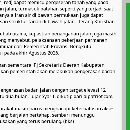
y
, red) dapat memicu pergeseran tanah yang pada
 jalan, termasuk patahan seperti yang terjadi saat
danya aliran air di bawah permukaan juga dapat
n struktur tanah di bawah jalan,” terang Khristian.
yebab utama, kepastian penanganan jalan juga masih
bong menyebut, pelaksanaan pekerjaan permanen
miliar dari Pemerintah Provinsi Bengkulu
i pada akhir Agustus 2026.
nan sementara, Pj Sekretaris Daerah Kabupaten
aikan pemerintah akan melakukan pengerasan badan
ngerasan badan jalan dengan target elevasi 12
 dua bulan,” ujar Syarif, dikutip dari dipatriot.com.
yarakat masih harus menghadapi keterbatasan akses
yang berjalan bertahap, sembari menunggu
sakan yang terus berulang. (bks)