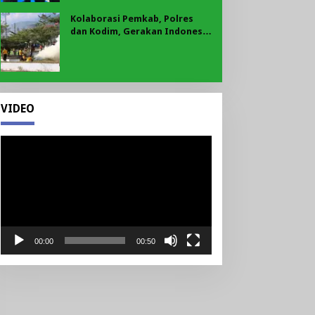
Kolaborasi Pemkab, Polres
dan Kodim, Gerakan Indonesia
Asri Gaungkan Semangat
Gotong Royong di Lebong
VIDEO
Pemutar
Video
00:00
00:50