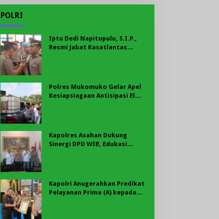
POLRI
Iptu Dedi Napitupulu, S.I.P.,
Resmi Jabat Kasatlantas
Polres Mukomuko
Polres Mukomuko Gelar Apel
Kesiapsiagaan Antisipasi El
Nino, Kekeringan Ekstrem, dan
Karhutla Tahun 2026
Kapolres Asahan Dukung
Sinergi DPD WIB, Edukasi
Cegah Kenakalan Remaja dan
Geng Motor Jadi Prioritas
Kapolri Anugerahkan Predikat
Pelayanan Prima (A) kepada
Polres Asahan, AKBP Revi
Nurvelani Terima Penghargaan