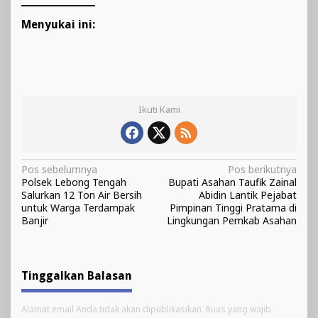
Menyukai ini:
Ikuti Kami
Navigasi
Pos sebelumnya
Pos berikutnya
Polsek Lebong Tengah
Bupati Asahan Taufik Zainal
pos
Salurkan 12 Ton Air Bersih
Abidin Lantik Pejabat
untuk Warga Terdampak
Pimpinan Tinggi Pratama di
Banjir
Lingkungan Pemkab Asahan
Tinggalkan Balasan
Alamat email Anda tidak akan dipublikasikan.
Ruas yang wajib