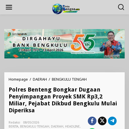
Lewati
ke
konten
Polres
Homepage
/
DAERAH
/
BENGKULU TENGAH
Benteng
Polres Benteng Bongkar Dugaan
Bongkar
Dugaan
Penyimpangan Proyek SMK Rp3,2
Penyimpangan
Miliar, Pejabat Dikbud Bengkulu Mulai
Proyek
Diperiksa
SMK
Rp3,2
Miliar,
Redaksi
08/05/2026
Pejabat
BERITA
,
BENGKULU TENGAH
,
DAERAH
,
HEADLINE
,