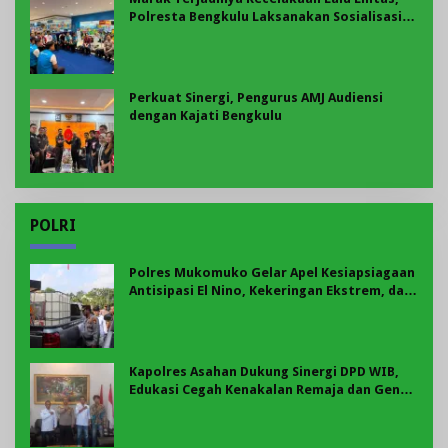
Polresta Bengkulu Laksanakan Sosialisasi
Tertib Berlalu Lintas
Perkuat Sinergi, Pengurus AMJ Audiensi
dengan Kajati Bengkulu
POLRI
Polres Mukomuko Gelar Apel Kesiapsiagaan
Antisipasi El Nino, Kekeringan Ekstrem, dan
Karhutla Tahun 2026
Kapolres Asahan Dukung Sinergi DPD WIB,
Edukasi Cegah Kenakalan Remaja dan Geng
Motor Jadi Prioritas