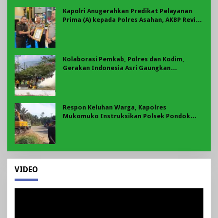
Kapolri Anugerahkan Predikat Pelayanan
Prima (A) kepada Polres Asahan, AKBP Revi
Nurvelani Terima Penghargaan
Kolaborasi Pemkab, Polres dan Kodim,
Gerakan Indonesia Asri Gaungkan
Semangat Gotong Royong di Lebong
Respon Keluhan Warga, Kapolres
Mukomuko Instruksikan Polsek Pondok
Suguh Eksekusi Sampah Liar Menyengat Di
Kawasan Tepi Ruas jalan Lintas
VIDEO
Pemutar
Video