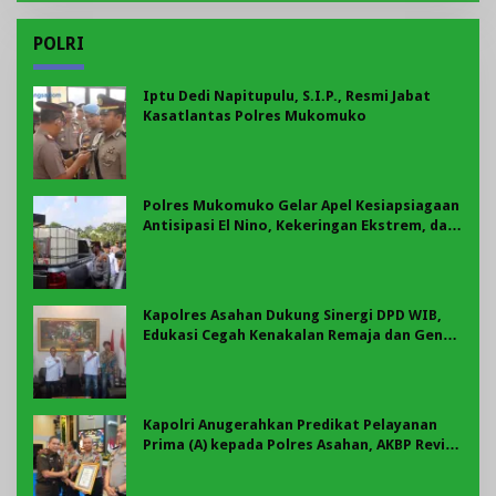
POLRI
Iptu Dedi Napitupulu, S.I.P., Resmi Jabat
Kasatlantas Polres Mukomuko
Polres Mukomuko Gelar Apel Kesiapsiagaan
Antisipasi El Nino, Kekeringan Ekstrem, dan
Karhutla Tahun 2026
Kapolres Asahan Dukung Sinergi DPD WIB,
Edukasi Cegah Kenakalan Remaja dan Geng
Motor Jadi Prioritas
Kapolri Anugerahkan Predikat Pelayanan
Prima (A) kepada Polres Asahan, AKBP Revi
Nurvelani Terima Penghargaan