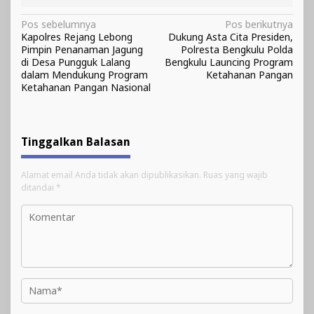
Navigasi
Pos sebelumnya
Pos berikutnya
Kapolres Rejang Lebong
Dukung Asta Cita Presiden,
pos
Pimpin Penanaman Jagung
Polresta Bengkulu Polda
di Desa Pungguk Lalang
Bengkulu Launcing Program
dalam Mendukung Program
Ketahanan Pangan
Ketahanan Pangan Nasional
Tinggalkan Balasan
Alamat email Anda tidak akan dipublikasikan.
Ruas yang wajib
ditandai
*