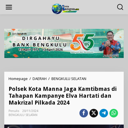
Lewati
ke
konten
Polsek
Homepage
/
DAERAH
/
BENGKULU SELATAN
Kota
Polsek Kota Manna Jaga Kamtibmas di
Manna
Jaga
Tahapan Kampanye Elva Hartati dan
Kamtibmas
Makrizal Pilkada 2024
di
Tahapan
Penulis
20/11/2024
Kampanye
BENGKULU SELATAN
Elva
Hartati