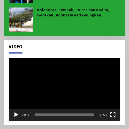
Kolaborasi Pemkab, Polres dan Kodim,
Gerakan Indonesia Asri Gaungkan
Semangat Gotong Royong di Lebong
VIDEO
Pemutar
Video
00:00
00:50