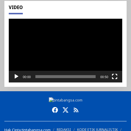
VIDEO
Pemutar
Video
00:00
00:50
Hak Cipta tintabangsa.com
REDAKSI
KODE ETIK JURNALISTIK