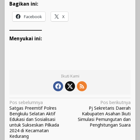
Bagikan ini:
Facebook
X
Menyukai ini:
Ikuti Kami
Navigasi
Pos sebelumnya
Pos berikutnya
Satgas Preemtif Polres
Pj Sekretaris Daerah
pos
Bengkulu Selatan Aktif
Kabupaten Asahan Ikuti
Edukasi dan Sosialisasi
Simulasi Pemungutan dan
untuk Sukseskan Pilkada
Penghitungan Suara
2024 di Kecamatan
Kedurang