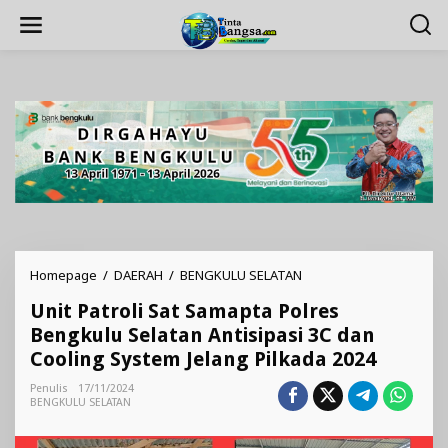
Lewati
ke
konten
Unit
Homepage
/
DAERAH
/
BENGKULU SELATAN
Patroli
Unit Patroli Sat Samapta Polres
Sat
Samapta
Bengkulu Selatan Antisipasi 3C dan
Polres
Cooling System Jelang Pilkada 2024
Bengkulu
Selatan
Penulis
17/11/2024
Antisipasi
BENGKULU SELATAN
3C
dan