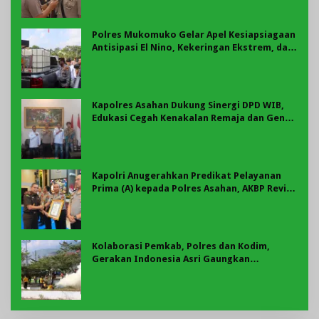
Polres Mukomuko Gelar Apel Kesiapsiagaan
Antisipasi El Nino, Kekeringan Ekstrem, dan
Karhutla Tahun 2026
Kapolres Asahan Dukung Sinergi DPD WIB,
Edukasi Cegah Kenakalan Remaja dan Geng
Motor Jadi Prioritas
Kapolri Anugerahkan Predikat Pelayanan
Prima (A) kepada Polres Asahan, AKBP Revi
Nurvelani Terima Penghargaan
Kolaborasi Pemkab, Polres dan Kodim,
Gerakan Indonesia Asri Gaungkan
Semangat Gotong Royong di Lebong