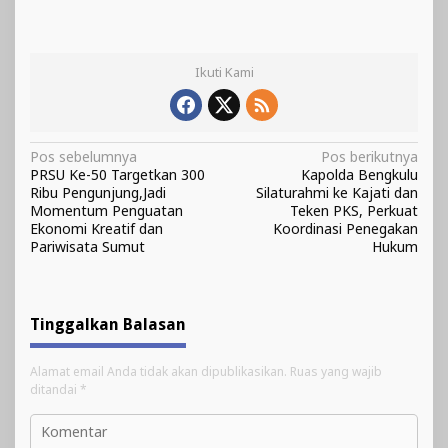
Ikuti Kami
Navigasi
Pos sebelumnya
Pos berikutnya
PRSU Ke-50 Targetkan 300
Kapolda Bengkulu
pos
Ribu Pengunjung,Jadi
Silaturahmi ke Kajati dan
Momentum Penguatan
Teken PKS, Perkuat
Ekonomi Kreatif dan
Koordinasi Penegakan
Pariwisata Sumut
Hukum
Tinggalkan Balasan
Alamat email Anda tidak akan dipublikasikan.
Ruas yang wajib
ditandai
*