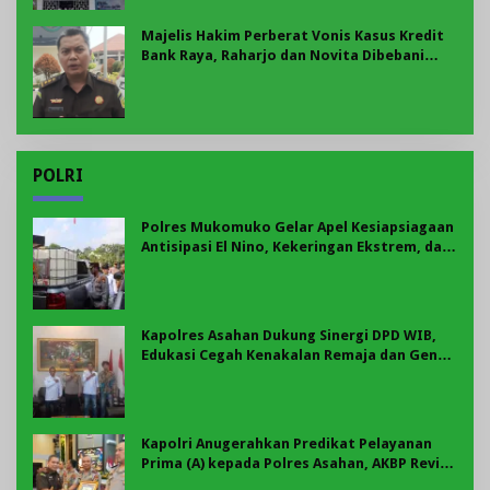
Majelis Hakim Perberat Vonis Kasus Kredit
Bank Raya, Raharjo dan Novita Dibebani
Uang Pengganti Rp58,8 Miliar
POLRI
Polres Mukomuko Gelar Apel Kesiapsiagaan
Antisipasi El Nino, Kekeringan Ekstrem, dan
Karhutla Tahun 2026
Kapolres Asahan Dukung Sinergi DPD WIB,
Edukasi Cegah Kenakalan Remaja dan Geng
Motor Jadi Prioritas
Kapolri Anugerahkan Predikat Pelayanan
Prima (A) kepada Polres Asahan, AKBP Revi
Nurvelani Terima Penghargaan