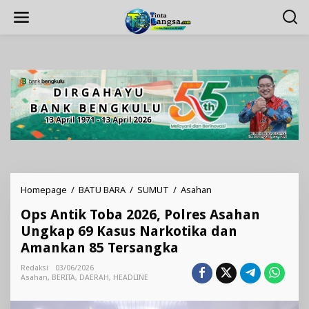
Lewati
ke
konten
Ops
Homepage
/
BATU BARA
/
SUMUT
/
Asahan
Antik
Ops Antik Toba 2026, Polres Asahan
Toba
2026,
Ungkap 69 Kasus Narkotika dan
Polres
Amankan 85 Tersangka
Asahan
Ungkap
Redaksi
03/06/2026
69
Asahan
,
BERITA
,
DAERAH
,
HEADLINE
Kasus
Narkotika