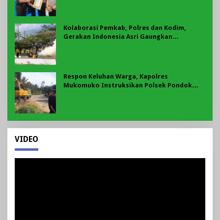
Kolaborasi Pemkab, Polres dan Kodim,
Gerakan Indonesia Asri Gaungkan
Semangat Gotong Royong di Lebong
Respon Keluhan Warga, Kapolres
Mukomuko Instruksikan Polsek Pondok
Suguh Eksekusi Sampah Liar Menyengat Di
Kawasan Tepi Ruas jalan Lintas
VIDEO
Pemutar
Video