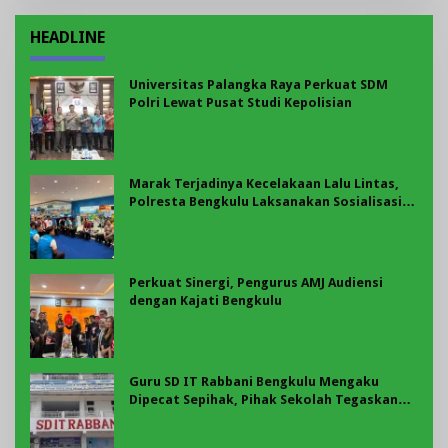
HEADLINE
Universitas Palangka Raya Perkuat SDM
Polri Lewat Pusat Studi Kepolisian
Marak Terjadinya Kecelakaan Lalu Lintas,
Polresta Bengkulu Laksanakan Sosialisasi
Tertib Berlalu Lintas
Perkuat Sinergi, Pengurus AMJ Audiensi
dengan Kajati Bengkulu
Guru SD IT Rabbani Bengkulu Mengaku
Dipecat Sepihak, Pihak Sekolah Tegaskan
Pemberhentian Berdasarkan Evaluasi