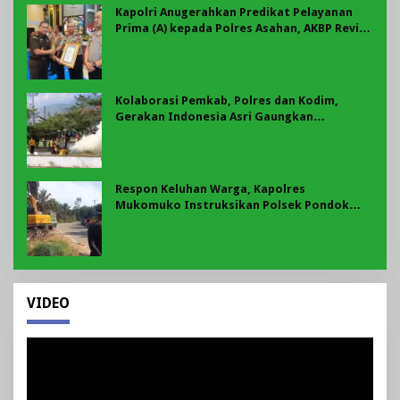
Kapolri Anugerahkan Predikat Pelayanan
Prima (A) kepada Polres Asahan, AKBP Revi
Nurvelani Terima Penghargaan
Kolaborasi Pemkab, Polres dan Kodim,
Gerakan Indonesia Asri Gaungkan
Semangat Gotong Royong di Lebong
Respon Keluhan Warga, Kapolres
Mukomuko Instruksikan Polsek Pondok
Suguh Eksekusi Sampah Liar Menyengat Di
Kawasan Tepi Ruas jalan Lintas
VIDEO
Pemutar
Video