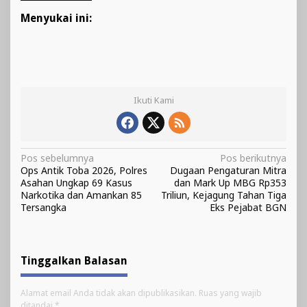
Menyukai ini:
Ikuti Kami
Navigasi
Pos sebelumnya
Pos berikutnya
Ops Antik Toba 2026, Polres
Dugaan Pengaturan Mitra
pos
Asahan Ungkap 69 Kasus
dan Mark Up MBG Rp353
Narkotika dan Amankan 85
Triliun, Kejagung Tahan Tiga
Tersangka
Eks Pejabat BGN
Tinggalkan Balasan
Alamat email Anda tidak akan dipublikasikan.
Ruas yang wajib
ditandai
*