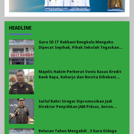
HEADLINE
Guru SD IT Rabbani Bengkulu Mengaku
Dipecat Sepihak, Pihak Sekolah Tegaskan
Pemberhentian Berdasarkan Evaluasi
Majelis Hakim Perberat Vonis Kasus Kredit
Bank Raya, Raharjo dan Novita Dibebani
Uang Pengganti Rp58,8 Miliar
Saiful Bahri Siregar Dipromosikan Jadi
Direktur Penyidikan JAM Pidsus, Anton
Delianto Resmi Pimpin Kejati Bengkulu
Belasan Tahun Mengabdi , 3 Guru Diduga