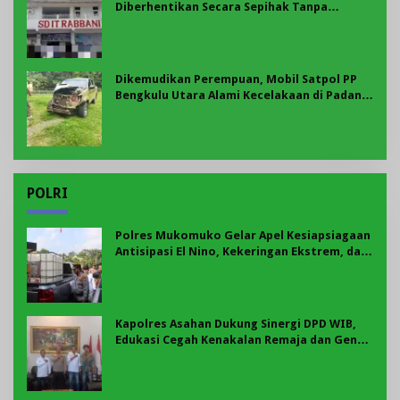
Diberhentikan Secara Sepihak Tanpa
Pesangon, Fakta Pilu Dunia Pendidikan
Dikemudikan Perempuan, Mobil Satpol PP
Bengkulu Utara Alami Kecelakaan di Padang
Ulak Tanding
POLRI
Polres Mukomuko Gelar Apel Kesiapsiagaan
Antisipasi El Nino, Kekeringan Ekstrem, dan
Karhutla Tahun 2026
Kapolres Asahan Dukung Sinergi DPD WIB,
Edukasi Cegah Kenakalan Remaja dan Geng
Motor Jadi Prioritas