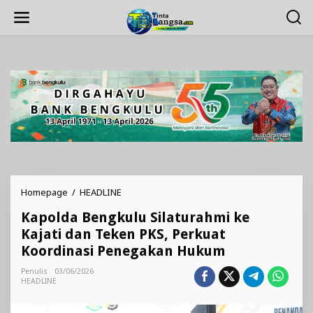
Lewati
ke
konten
Kapolda
Homepage
/
HEADLINE
Bengkulu
Kapolda Bengkulu Silaturahmi ke
Silaturahmi
ke
Kajati dan Teken PKS, Perkuat
Kajati
Koordinasi Penegakan Hukum
dan
Teken
Penulis
03/06/2026
PKS,
HEADLINE
Perkuat
Koordinasi