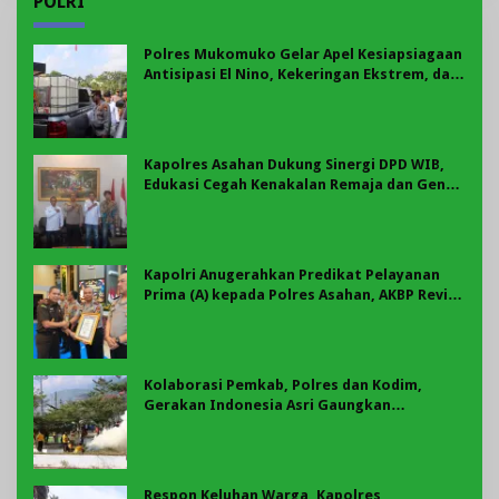
POLRI
Polres Mukomuko Gelar Apel Kesiapsiagaan
Antisipasi El Nino, Kekeringan Ekstrem, dan
Karhutla Tahun 2026
Kapolres Asahan Dukung Sinergi DPD WIB,
Edukasi Cegah Kenakalan Remaja dan Geng
Motor Jadi Prioritas
Kapolri Anugerahkan Predikat Pelayanan
Prima (A) kepada Polres Asahan, AKBP Revi
Nurvelani Terima Penghargaan
Kolaborasi Pemkab, Polres dan Kodim,
Gerakan Indonesia Asri Gaungkan
Semangat Gotong Royong di Lebong
Respon Keluhan Warga, Kapolres