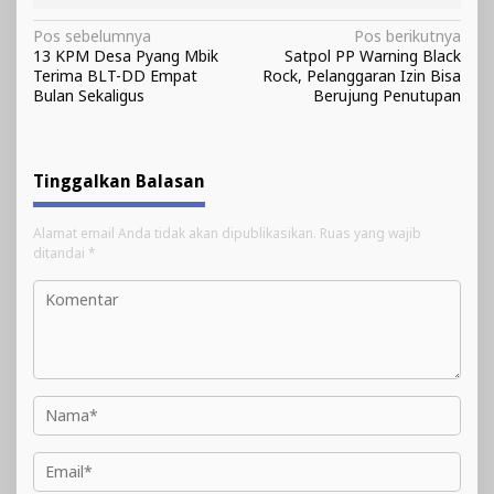
Navigasi
Pos sebelumnya
Pos berikutnya
13 KPM Desa Pyang Mbik
Satpol PP Warning Black
pos
Terima BLT-DD Empat
Rock, Pelanggaran Izin Bisa
Bulan Sekaligus
Berujung Penutupan
Tinggalkan Balasan
Alamat email Anda tidak akan dipublikasikan.
Ruas yang wajib
ditandai
*