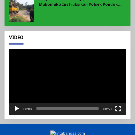
Mukomuko Instruksikan Polsek Pondok
Suguh Eksekusi Sampah Liar Menyengat Di
Kawasan Tepi Ruas jalan Lintas
VIDEO
Pemutar
Video
00:00
00:50