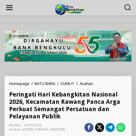
Lewati
ke
konten
Peringati
Homepage
/
BATU BARA
/
SUMUT
/
Asahan
Hari
Peringati Hari Kebangkitan Nasional
Kebangkitan
Nasional
2026, Kecamatan Rawang Panca Arga
2026,
Perkuat Semangat Persatuan dan
Kecamatan
Pelayanan Publik
Rawang
Panca
Redaksi
20/05/2026
Arga
Asahan
,
BERITA
,
DAERAH
,
HEADLINE
Perkuat