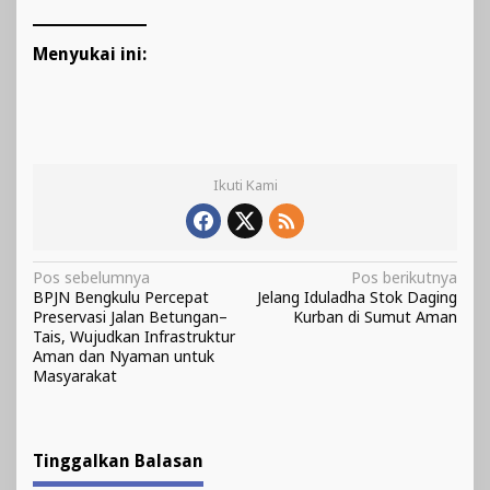
Menyukai ini:
Ikuti Kami
Navigasi
Pos sebelumnya
Pos berikutnya
BPJN Bengkulu Percepat
Jelang Iduladha Stok Daging
pos
Preservasi Jalan Betungan–
Kurban di Sumut Aman
Tais, Wujudkan Infrastruktur
Aman dan Nyaman untuk
Masyarakat
Tinggalkan Balasan