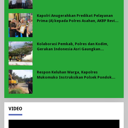
Kapolri Anugerahkan Predikat Pelayanan
Prima (A) kepada Polres Asahan, AKBP Revi
Nurvelani Terima Penghargaan
Kolaborasi Pemkab, Polres dan Kodim,
Gerakan Indonesia Asri Gaungkan
Semangat Gotong Royong di Lebong
Respon Keluhan Warga, Kapolres
Mukomuko Instruksikan Polsek Pondok
Suguh Eksekusi Sampah Liar Menyengat Di
Kawasan Tepi Ruas jalan Lintas
VIDEO
Pemutar
Video