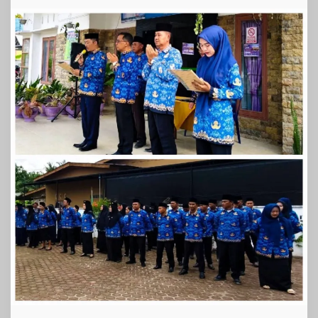
Semangat
Persatuan
dan
Pelayanan
Publik