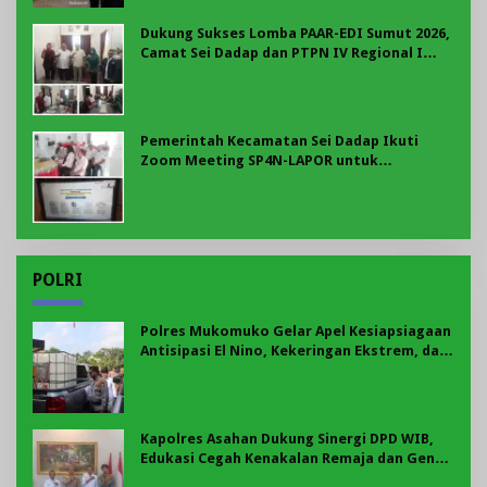
Dukung Sukses Lomba PAAR-EDI Sumut 2026,
Camat Sei Dadap dan PTPN IV Regional I
Teken Komitmen Bersama
Pemerintah Kecamatan Sei Dadap Ikuti
Zoom Meeting SP4N-LAPOR untuk
Tingkatkan Kualitas Pelayanan Publik
POLRI
Polres Mukomuko Gelar Apel Kesiapsiagaan
Antisipasi El Nino, Kekeringan Ekstrem, dan
Karhutla Tahun 2026
Kapolres Asahan Dukung Sinergi DPD WIB,
Edukasi Cegah Kenakalan Remaja dan Geng
Motor Jadi Prioritas