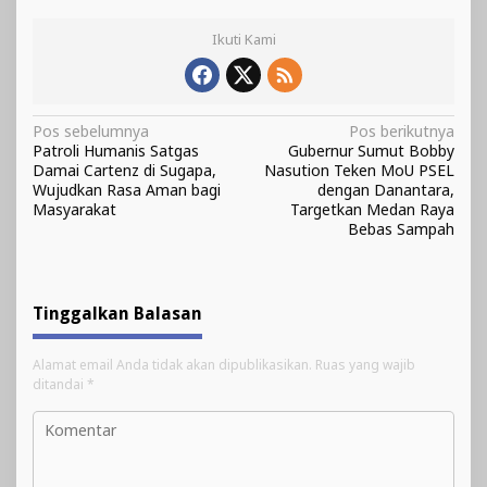
Ikuti Kami
Navigasi
Pos sebelumnya
Pos berikutnya
Patroli Humanis Satgas
Gubernur Sumut Bobby
pos
Damai Cartenz di Sugapa,
Nasution Teken MoU PSEL
Wujudkan Rasa Aman bagi
dengan Danantara,
Masyarakat
Targetkan Medan Raya
Bebas Sampah
Tinggalkan Balasan
Alamat email Anda tidak akan dipublikasikan.
Ruas yang wajib
ditandai
*