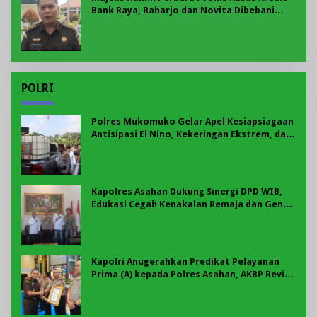
Bank Raya, Raharjo dan Novita Dibebani
Uang Pengganti Rp58,8 Miliar
POLRI
Polres Mukomuko Gelar Apel Kesiapsiagaan
Antisipasi El Nino, Kekeringan Ekstrem, dan
Karhutla Tahun 2026
Kapolres Asahan Dukung Sinergi DPD WIB,
Edukasi Cegah Kenakalan Remaja dan Geng
Motor Jadi Prioritas
Kapolri Anugerahkan Predikat Pelayanan
Prima (A) kepada Polres Asahan, AKBP Revi
Nurvelani Terima Penghargaan