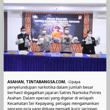
Dibekuk,
Polres
Asahan
Bongkar
Jalur
Peredaran
Narkotika
ASAHAN, TINTABANGSA.COM
, -Upaya
penyelundupan narkotika dalam jumlah besar
berhasil digagalkan jajaran Satres Narkoba Polres
Asahan. Dalam operasi yang digelar di wilayah
Kecamatan Sei Kepayang, petugas mengamankan
seorang pria yang diduga menjadi kurir jaringan