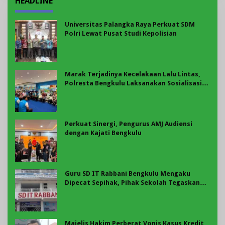
HEADLINE
Universitas Palangka Raya Perkuat SDM
Polri Lewat Pusat Studi Kepolisian
Marak Terjadinya Kecelakaan Lalu Lintas,
Polresta Bengkulu Laksanakan Sosialisasi
Tertib Berlalu Lintas
Perkuat Sinergi, Pengurus AMJ Audiensi
dengan Kajati Bengkulu
Guru SD IT Rabbani Bengkulu Mengaku
Dipecat Sepihak, Pihak Sekolah Tegaskan
Pemberhentian Berdasarkan Evaluasi
Majelis Hakim Perberat Vonis Kasus Kredit