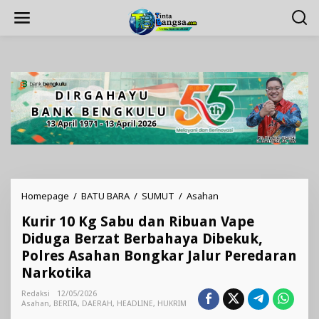
Lewati
ke
konten
Kurir
Homepage
/
BATU BARA
/
SUMUT
/
Asahan
10
Kurir 10 Kg Sabu dan Ribuan Vape
Kg
Sabu
Diduga Berzat Berbahaya Dibekuk,
dan
Polres Asahan Bongkar Jalur Peredaran
Ribuan
Narkotika
Vape
Diduga
Redaksi
12/05/2026
Berzat
Asahan
,
BERITA
,
DAERAH
,
HEADLINE
,
HUKRIM
Berbahaya