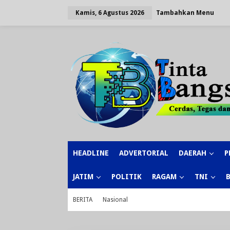
Lewati
ke
Tambahkan Menu
Kamis, 6 Agustus 2026
konten
HEADLINE
ADVERTORIAL
DAERAH
P
JATIM
POLITIK
RAGAM
TNI
BERITA
Nasional