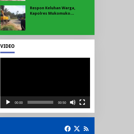
Respon Keluhan Warga,
Kapolres Mukomuko
Instruksikan Polsek Pondok
Suguh Eksekusi Sampah Liar
Menyengat Di Kawasan Tepi
Ruas jalan Lintas
VIDEO
Pemutar
Video
00:00
00:50