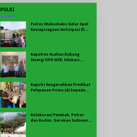
POLRI
Polres Mukomuko Gelar Apel
Kesiapsiagaan Antisipasi El
Nino, Kekeringan Ekstrem, dan
Karhutla Tahun 2026
Kapolres Asahan Dukung
Sinergi DPD WIB, Edukasi
Cegah Kenakalan Remaja dan
Geng Motor Jadi Prioritas
Kapolri Anugerahkan Predikat
Pelayanan Prima (A) kepada
Polres Asahan, AKBP Revi
Nurvelani Terima Penghargaan
Kolaborasi Pemkab, Polres
dan Kodim, Gerakan Indonesia
Asri Gaungkan Semangat
Gotong Royong di Lebong