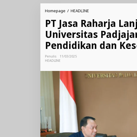
PT
Homepage
/
HEADLINE
Jasa
PT Jasa Raharja La
Raharja
Lanjutkan
Universitas Padjaja
Kerja
Sama
Pendidikan dan Kes
dengan
Universitas
Padjajaran
Penulis
11/03/2025
:
HEADLINE
Tingkatkan
Sinergi
Pendidikan
dan
Keselamatan
Lalu
Lintas