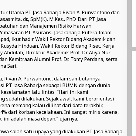
tur Utama PT Jasa Raharja Rivan A. Purwantono dan
asasmita, dr., SpM(K), M.Kes., PhD. Dari PT Jasa
Kepatuhan dan Manajemen Risiko Harwan
emasaran PT Asuransi Jasaraharja Putera Imam
ad, ikut hadir Wakil Rektor Bidang Akademik dan
Rusyda Hinduan, Wakil Rektor Bidang Riset, Kerja
 Abdulah, Direktur Akademik Prof. Dr. Aliya Nur
dan Kemitraan Alumni Prof. Dr. Tomy Perdana, serta
na Sari.
a, Rivan A. Purwantono, dalam sambutannya
asi PT Jasa Raharja sebagai BUMN dengan dunia
selamatan lalu lintas. “Hari ini kami
g sudah dilakukan. Sejak awal, kami berorientasi
ena memang kalau dilihat dari data terakhir,
% dari korban kecelakaan. Ini sangat miris karena,
a, ini adalah masa depan,” ujarnya.
wa salah satu upaya yang dilakukan PT Jasa Raharja