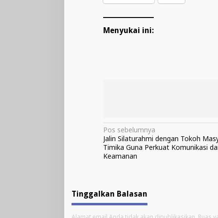
Menyukai ini:
Navigasi
Pos sebelumnya
Jalin Silaturahmi dengan Tokoh Masy
pos
Timika Guna Perkuat Komunikasi da
Keamanan
Tinggalkan Balasan
Alamat email Anda tidak akan dipublikasikan.
Ruas y