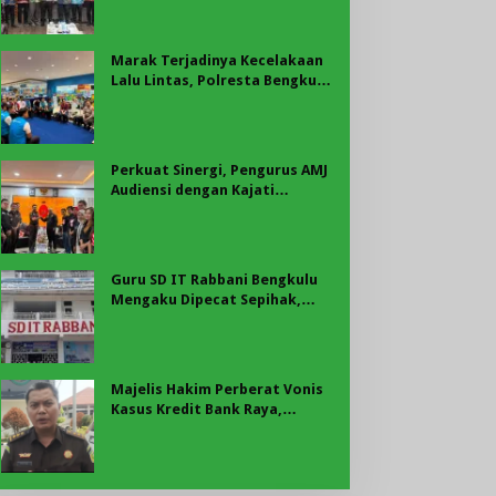
Marak Terjadinya Kecelakaan
Lalu Lintas, Polresta Bengkulu
Laksanakan Sosialisasi Tertib
Berlalu Lintas
Perkuat Sinergi, Pengurus AMJ
Audiensi dengan Kajati
Bengkulu
Guru SD IT Rabbani Bengkulu
Mengaku Dipecat Sepihak,
Pihak Sekolah Tegaskan
Pemberhentian Berdasarkan
Evaluasi
Majelis Hakim Perberat Vonis
Kasus Kredit Bank Raya,
Raharjo dan Novita Dibebani
Uang Pengganti Rp58,8 Miliar