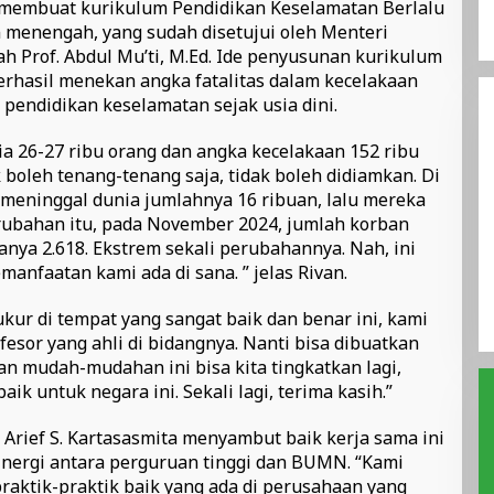
 membuat kurikulum Pendidikan Keselamatan Berlalu
n menengah, yang sudah disetujui oleh Menteri
 Prof. Abdul Mu’ti, M.Ed. Ide penyusunan kurikulum
berhasil menekan angka fatalitas dalam kecelakaan
pendidikan keselamatan sejak usia dini.
a 26-27 ribu orang dan angka kecelakaan 152 ribu
k boleh tenang-tenang saja, tidak boleh didiamkan. Di
 meninggal dunia jumlahnya 16 ribuan, lalu mereka
bahan itu, pada November 2024, jumlah korban
nya 2.618. Ekstrem sekali perubahannya. Nah, ini
manfaatan kami ada di sana. ” jelas Rivan.
ur di tempat yang sangat baik dan benar ini, kami
esor yang ahli di bidangnya. Nanti bisa dibuatkan
an mudah-mudahan ini bisa kita tingkatkan lagi,
k untuk negara ini. Sekali lagi, terima kasih.”
 Arief S. Kartasasmita menyambut baik kerja sama ini
nergi antara perguruan tinggi dan BUMN. “Kami
raktik-praktik baik yang ada di perusahaan yang