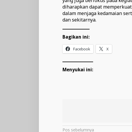
yang juga berfokus pada kegia
diharapkan dapat memperkuat 
dalam menjaga kedamaian sert
dan sekitarnya.
Bagikan ini:
Facebook
X
Menyukai ini:
Navigasi
Pos sebelumnya