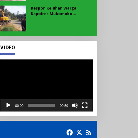
Respon Keluhan Warga,
Kapolres Mukomuko
Instruksikan Polsek Pondok
Suguh Eksekusi Sampah Liar
Menyengat Di Kawasan Tepi
Ruas jalan Lintas
VIDEO
Pemutar
Video
00:00
00:50