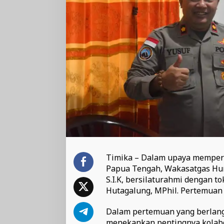
Timika – Dalam upaya mempere
Papua Tengah, Wakasatgas Hum
S.I.K, bersilaturahmi dengan t
Hutagalung, MPhil. Pertemuan in
Dalam pertemuan yang berlang
menekankan pentingnya kolabo