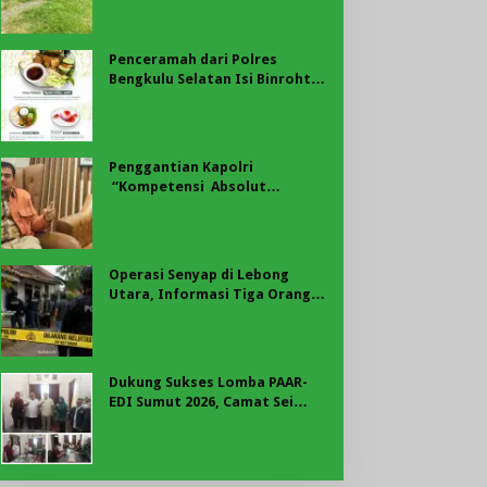
Padang Ulak Tanding
Penceramah dari Polres
Bengkulu Selatan Isi Binrohtal
Mabes Polri, Kapolda Bengkulu
Hadir Bersama Personel
Penggantian Kapolri
“Kompetensi Absolut
Presiden”
Operasi Senyap di Lebong
Utara, Informasi Tiga Orang
Diamankan Masih Menunggu
Konfirmasi
Dukung Sukses Lomba PAAR-
EDI Sumut 2026, Camat Sei
Dadap dan PTPN IV Regional I
Teken Komitmen Bersama