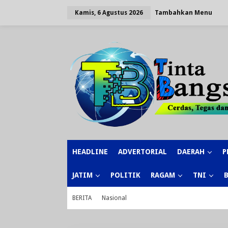
Lewati
ke
Tambahkan Menu
Kamis, 6 Agustus 2026
konten
HEADLINE
ADVERTORIAL
DAERAH
P
JATIM
POLITIK
RAGAM
TNI
BERITA
Nasional