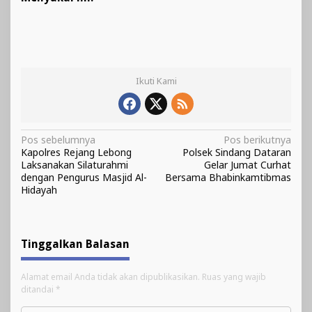
Ikuti Kami
Navigasi
Pos sebelumnya
Pos berikutnya
Kapolres Rejang Lebong
Polsek Sindang Dataran
pos
Laksanakan Silaturahmi
Gelar Jumat Curhat
dengan Pengurus Masjid Al-
Bersama Bhabinkamtibmas
Hidayah
Tinggalkan Balasan
Alamat email Anda tidak akan dipublikasikan.
Ruas yang wajib
ditandai
*