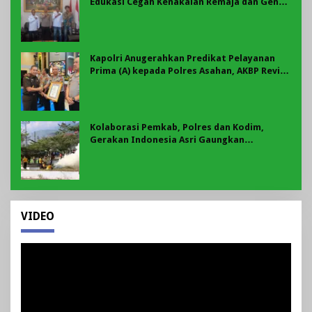
Edukasi Cegah Kenakalan Remaja dan Geng
Motor Jadi Prioritas
Kapolri Anugerahkan Predikat Pelayanan
Prima (A) kepada Polres Asahan, AKBP Revi
Nurvelani Terima Penghargaan
Kolaborasi Pemkab, Polres dan Kodim,
Gerakan Indonesia Asri Gaungkan
Semangat Gotong Royong di Lebong
VIDEO
Pemutar
Video