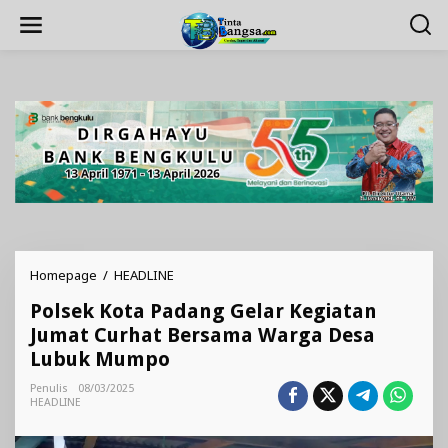
Lewati
ke
konten
Polsek
Homepage
/
HEADLINE
Kota
Polsek Kota Padang Gelar Kegiatan
Padang
Gelar
Jumat Curhat Bersama Warga Desa
Kegiatan
Lubuk Mumpo
Jumat
Curhat
Penulis
08/03/2025
Bersama
HEADLINE
Warga
Desa