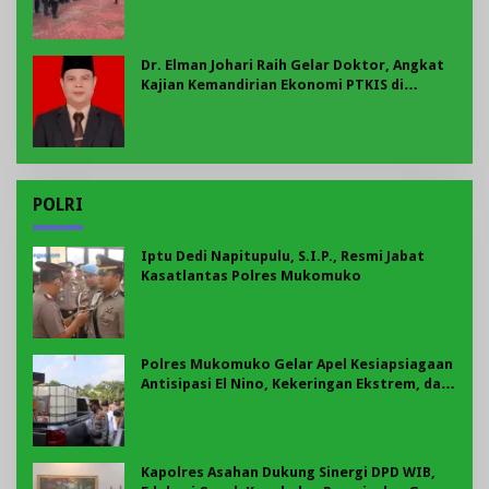
Dr. Elman Johari Raih Gelar Doktor, Angkat
Kajian Kemandirian Ekonomi PTKIS di
Bengkulu
POLRI
Iptu Dedi Napitupulu, S.I.P., Resmi Jabat
Kasatlantas Polres Mukomuko
Polres Mukomuko Gelar Apel Kesiapsiagaan
Antisipasi El Nino, Kekeringan Ekstrem, dan
Karhutla Tahun 2026
Kapolres Asahan Dukung Sinergi DPD WIB,