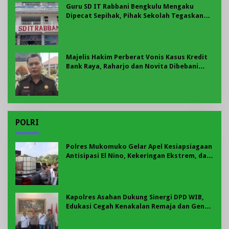
Guru SD IT Rabbani Bengkulu Mengaku
Dipecat Sepihak, Pihak Sekolah Tegaskan
Pemberhentian Berdasarkan Evaluasi
Majelis Hakim Perberat Vonis Kasus Kredit
Bank Raya, Raharjo dan Novita Dibebani
Uang Pengganti Rp58,8 Miliar
POLRI
Polres Mukomuko Gelar Apel Kesiapsiagaan
Antisipasi El Nino, Kekeringan Ekstrem, dan
Karhutla Tahun 2026
Kapolres Asahan Dukung Sinergi DPD WIB,
Edukasi Cegah Kenakalan Remaja dan Geng
Motor Jadi Prioritas