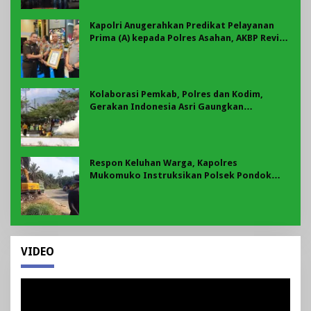
Kapolri Anugerahkan Predikat Pelayanan
Prima (A) kepada Polres Asahan, AKBP Revi
Nurvelani Terima Penghargaan
Kolaborasi Pemkab, Polres dan Kodim,
Gerakan Indonesia Asri Gaungkan
Semangat Gotong Royong di Lebong
Respon Keluhan Warga, Kapolres
Mukomuko Instruksikan Polsek Pondok
Suguh Eksekusi Sampah Liar Menyengat Di
Kawasan Tepi Ruas jalan Lintas
VIDEO
Pemutar
Video