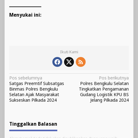
Menyukai ini:
Ikuti Kami
Navigasi
Pos sebelumnya
Pos berikutnya
Satgas Preemtif Subsatgas
Polres Bengkulu Selatan
pos
Binmas Polres Bengkulu
Tingkatkan Pengamanan
Selatan Ajak Masyarakat
Gudang Logistik KPU BS
Sukseskan Pilkada 2024
Jelang Pilkada 2024
Tinggalkan Balasan