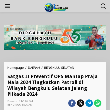
Lewati
ke
konten
Satgas
Homepage
/
DAERAH
/
BENGKULU SELATAN
II
Satgas II Preventif OPS Mantap Praja
Preventif
OPS
Nala 2024 Tingkatkan Patroli di
Mantap
Wilayah Bengkulu Selatan Jelang
Praja
Pilkada 2024
Nala
2024
Penulis
21/11/2024
Tingkatkan
BENGKULU SELATAN
Patroli