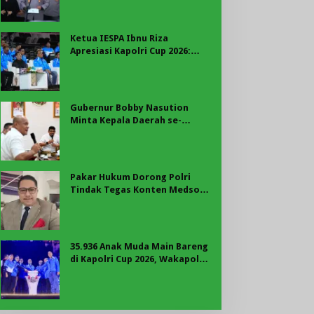
Rekrutmen Polri
Ketua IESPA Ibnu Riza
Apresiasi Kapolri Cup 2026:
Wadah Luar Biasa, dari Polres
hingga Panggung Nasional
Gubernur Bobby Nasution
Minta Kepala Daerah se-
Kepulauan Nias Percepat
Usulan BKP 2027
Pakar Hukum Dorong Polri
Tindak Tegas Konten Medsos
yang Mengandung Provokasi
35.936 Anak Muda Main Bareng
di Kapolri Cup 2026, Wakapolri:
Jangan Cuma Jadi Penonton,
Jadilah Talenta Digital