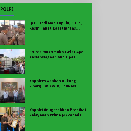
POLRI
Iptu Dedi Napitupulu, S.I.P.,
Resmi Jabat Kasatlantas
Polres Mukomuko
Polres Mukomuko Gelar Apel
Kesiapsiagaan Antisipasi El
Nino, Kekeringan Ekstrem, dan
Karhutla Tahun 2026
Kapolres Asahan Dukung
Sinergi DPD WIB, Edukasi
Cegah Kenakalan Remaja dan
Geng Motor Jadi Prioritas
Kapolri Anugerahkan Predikat
Pelayanan Prima (A) kepada
Polres Asahan, AKBP Revi
Nurvelani Terima Penghargaan