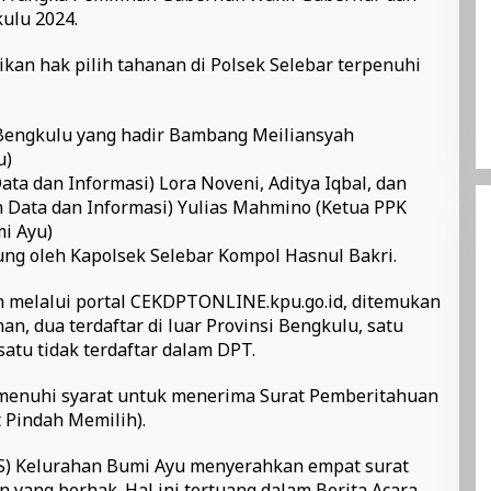
kulu 2024.
kan hak pilih tahanan di Polsek Selebar terpenuhi
 Bengkulu yang hadir Bambang Meiliansyah
u)
ta dan Informasi) Lora Noveni, Aditya Iqbal, dan
n Data dan Informasi) Yulias Mahmino (Ketua PPK
mi Ayu)
ung oleh Kapolsek Selebar Kompol Hasnul Bakri.
 melalui portal CEKDPTONLINE.kpu.go.id, ditemukan
an, dua terdaftar di luar Provinsi Bengkulu, satu
satu tidak terdaftar dalam DPT.
menuhi syarat untuk menerima Surat Pemberitahuan
 Pindah Memilih).
S) Kelurahan Bumi Ayu menyerahkan empat surat
 yang berhak. Hal ini tertuang dalam Berita Acara