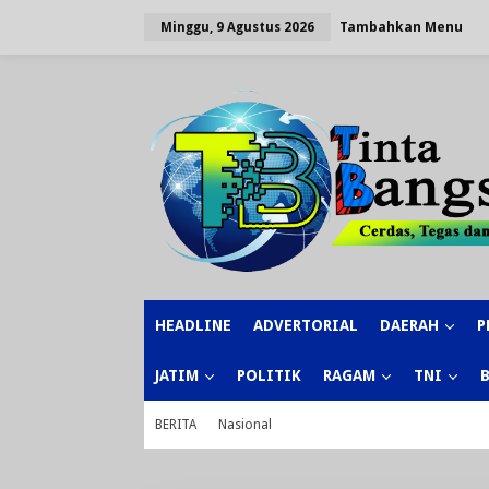
Lewati
ke
Tambahkan Menu
Minggu, 9 Agustus 2026
konten
HEADLINE
ADVERTORIAL
DAERAH
P
JATIM
POLITIK
RAGAM
TNI
BERITA
Nasional