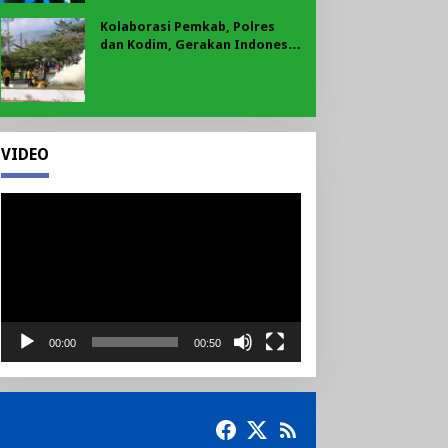
Kolaborasi Pemkab, Polres
dan Kodim, Gerakan Indonesia
Asri Gaungkan Semangat
Gotong Royong di Lebong
VIDEO
Pemutar
Video
00:00
00:50