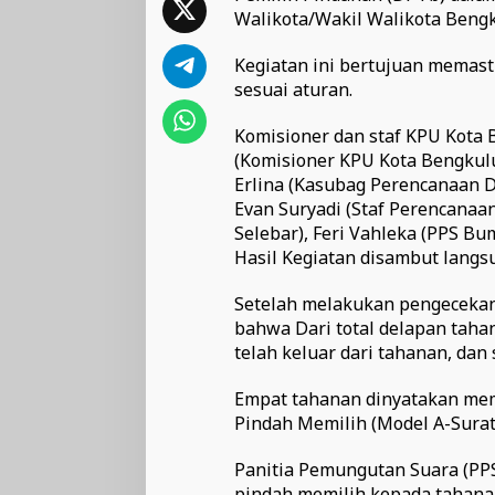
Walikota/Wakil Walikota Beng
Kegiatan ini bertujuan memasti
sesuai aturan.
Komisioner dan staf KPU Kota
(Komisioner KPU Kota Bengkul
Erlina (Kasubag Perencanaan Da
Evan Suryadi (Staf Perencanaa
Selebar), Feri Vahleka (PPS Bu
Hasil Kegiatan disambut langs
Setelah melakukan pengecekan
bahwa Dari total delapan tahan
telah keluar dari tahanan, dan 
Empat tahanan dinyatakan me
Pindah Memilih (Model A-Surat
Panitia Pemungutan Suara (PP
pindah memilih kepada tahanan