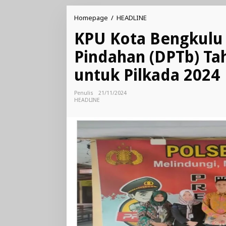
KPU
Homepage
/
HEADLINE
Kota
KPU Kota Bengkulu F
Bengkulu
Fasilitasi
Pindahan (DPTb) Ta
Pemilih
Pindahan
untuk Pilkada 2024
(DPTb)
Tahanan
di
Penulis
21/11/2024
Polsek
HEADLINE
Selebar
untuk
Pilkada
2024