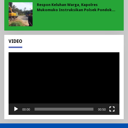
Respon Keluhan Warga, Kapolres
Mukomuko Instruksikan Polsek Pondok
Suguh Eksekusi Sampah Liar Menyengat Di
Kawasan Tepi Ruas jalan Lintas
VIDEO
Pemutar
Video
00:00
00:50