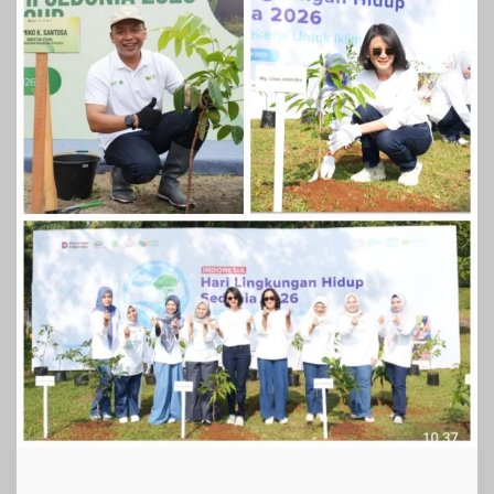
IV
PalmCo⁠
Jaga
Lingkungan
Tetap
Asri