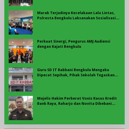
Marak Terjadinya Kecelakaan Lalu Lintas,
Polresta Bengkulu Laksanakan Sosialisasi
Tertib Berlalu Lintas
Perkuat Sinergi, Pengurus AMJ Audiensi
dengan Kajati Bengkulu
Guru SD IT Rabbani Bengkulu Mengaku
Dipecat Sepihak, Pihak Sekolah Tegaskan
Pemberhentian Berdasarkan Evaluasi
Majelis Hakim Perberat Vonis Kasus Kredit
Bank Raya, Raharjo dan Novita Dibebani
Uang Pengganti Rp58,8 Miliar