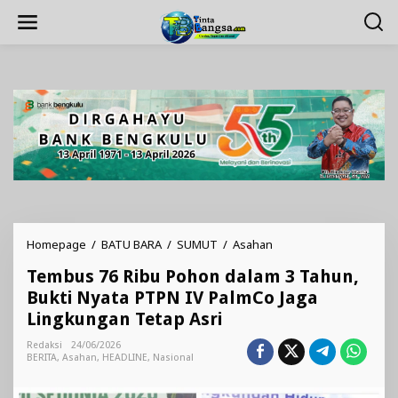
Lewati
ke
konten
Tembus
Homepage
/
BATU BARA
/
SUMUT
/
Asahan
76
Tembus 76 Ribu Pohon dalam 3 Tahun,
Ribu
Pohon
Bukti Nyata PTPN IV PalmCo⁠ Jaga
dalam
Lingkungan Tetap Asri
3
Tahun,
Redaksi
24/06/2026
Bukti
BERITA
,
Asahan
,
HEADLINE
,
Nasional
Nyata
PTPN