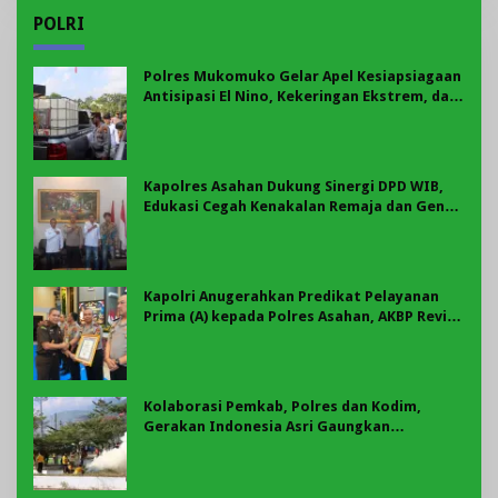
POLRI
Polres Mukomuko Gelar Apel Kesiapsiagaan
Antisipasi El Nino, Kekeringan Ekstrem, dan
Karhutla Tahun 2026
Kapolres Asahan Dukung Sinergi DPD WIB,
Edukasi Cegah Kenakalan Remaja dan Geng
Motor Jadi Prioritas
Kapolri Anugerahkan Predikat Pelayanan
Prima (A) kepada Polres Asahan, AKBP Revi
Nurvelani Terima Penghargaan
Kolaborasi Pemkab, Polres dan Kodim,
Gerakan Indonesia Asri Gaungkan
Semangat Gotong Royong di Lebong