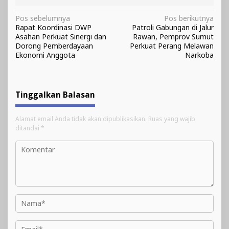
Navigasi
Pos sebelumnya
Pos berikutnya
Rapat Koordinasi DWP
Patroli Gabungan di Jalur
pos
Asahan Perkuat Sinergi dan
Rawan, Pemprov Sumut
Dorong Pemberdayaan
Perkuat Perang Melawan
Ekonomi Anggota
Narkoba
Tinggalkan Balasan
Alamat email Anda tidak akan dipublikasikan.
Ruas yang wajib
ditandai
*