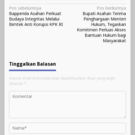
Navigasi
Pos sebelumnya
Pos berikutnya
Bapperida Asahan Perkuat
Bupati Asahan Terima
pos
Budaya Integritas Melalui
Penghargaan Menteri
Bimtek Anti Korupsi KPK RI
Hukum, Tegaskan
Komitmen Perluas Akses
Bantuan Hukum bagi
Masyarakat
Tinggalkan Balasan
Alamat email Anda tidak akan dipublikasikan.
Ruas yang wajib
ditandai
*