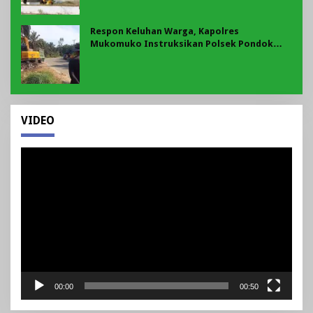
Respon Keluhan Warga, Kapolres
Mukomuko Instruksikan Polsek Pondok
Suguh Eksekusi Sampah Liar Menyengat Di
Kawasan Tepi Ruas jalan Lintas
VIDEO
Pemutar
Video
00:00
00:50