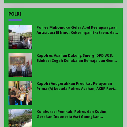
POLRI
Polres Mukomuko Gelar Apel Kesiapsiagaan
Antisipasi El Nino, Kekeringan Ekstrem, dan
Karhutla Tahun 2026
Kapolres Asahan Dukung Sinergi DPD WIB,
Edukasi Cegah Kenakalan Remaja dan Geng
Motor Jadi Prioritas
Kapolri Anugerahkan Predikat Pelayanan
Prima (A) kepada Polres Asahan, AKBP Revi
Nurvelani Terima Penghargaan
Kolaborasi Pemkab, Polres dan Kodim,
Gerakan Indonesia Asri Gaungkan
Semangat Gotong Royong di Lebong