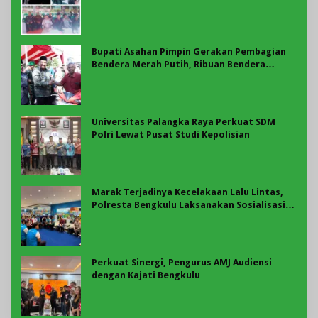
Asahan
Bupati Asahan Pimpin Gerakan Pembagian
Bendera Merah Putih, Ribuan Bendera
Dibagikan Sambut HUT ke-81 RI
Universitas Palangka Raya Perkuat SDM
Polri Lewat Pusat Studi Kepolisian
Marak Terjadinya Kecelakaan Lalu Lintas,
Polresta Bengkulu Laksanakan Sosialisasi
Tertib Berlalu Lintas
Perkuat Sinergi, Pengurus AMJ Audiensi
dengan Kajati Bengkulu