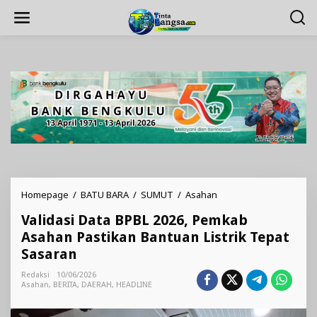
Lewati
ke
konten
Validasi
Homepage
/
BATU BARA
/
SUMUT
/
Asahan
Data
Validasi Data BPBL 2026, Pemkab
BPBL
2026,
Asahan Pastikan Bantuan Listrik Tepat
Pemkab
Sasaran
Asahan
Pastikan
Redaksi
10/06/2026
Bantuan
Asahan
,
BERITA
,
DAERAH
,
HEADLINE
Listrik
Tepat