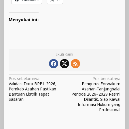
Menyukai ini:
Ikuti Kami
Navigasi
Pos sebelumnya
Pos berikutnya
Validasi Data BPBL 2026,
Pengurus Forwakum
pos
Pemkab Asahan Pastikan
Asahan-Tanjungbalai
Bantuan Listrik Tepat
Periode 2026–2029 Resmi
Sasaran
Dilantik, Siap Kawal
Informasi Hukum yang
Profesional