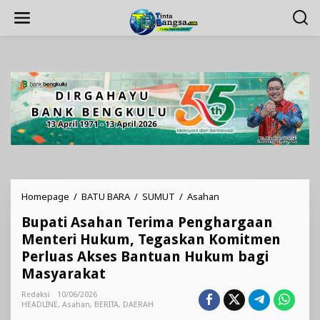
Lewati
ke
konten
Bupati
Homepage
/
BATU BARA
/
SUMUT
/
Asahan
Asahan
Bupati Asahan Terima Penghargaan
Terima
Penghargaan
Menteri Hukum, Tegaskan Komitmen
Menteri
Perluas Akses Bantuan Hukum bagi
Hukum,
Masyarakat
Tegaskan
Komitmen
Redaksi
10/06/2026
Perluas
HEADLINE
,
Asahan
,
BERITA
,
DAERAH
Akses