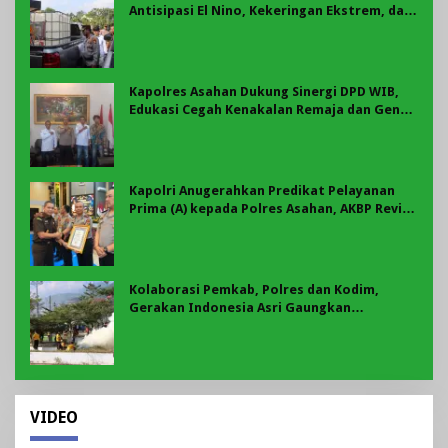
Antisipasi El Nino, Kekeringan Ekstrem, dan
Karhutla Tahun 2026
Kapolres Asahan Dukung Sinergi DPD WIB,
Edukasi Cegah Kenakalan Remaja dan Geng
Motor Jadi Prioritas
Kapolri Anugerahkan Predikat Pelayanan
Prima (A) kepada Polres Asahan, AKBP Revi
Nurvelani Terima Penghargaan
Kolaborasi Pemkab, Polres dan Kodim,
Gerakan Indonesia Asri Gaungkan
Semangat Gotong Royong di Lebong
VIDEO