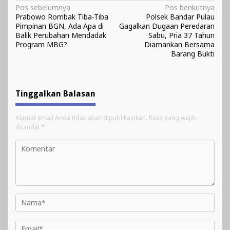
Navigasi
Pos sebelumnya
Pos berikutnya
Prabowo Rom­bak Tiba-Tiba
Polsek Bandar Pulau
pos
Pimpinan BGN, Ada Apa di
Gagalkan Dugaan Peredaran
Balik Perubahan Mendadak
Sabu, Pria 37 Tahun
Program MBG?
Diamankan Bersama
Barang Bukti
Tinggalkan Balasan
Alamat email Anda tidak akan dipublikasikan.
Ruas yang wajib
ditandai
*