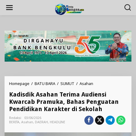
Lewati
ke
konten
Kadisdik
Homepage
/
BATU BARA
/
SUMUT
/
Asahan
Asahan
Kadisdik Asahan Terima Audiensi
Terima
Audiensi
Kwarcab Pramuka, Bahas Penguatan
Kwarcab
Pendidikan Karakter di Sekolah
Pramuka,
Bahas
Redaksi
03/06/2026
Penguatan
BERITA
,
Asahan
,
DAERAH
,
HEADLINE
Pendidikan
Karakter