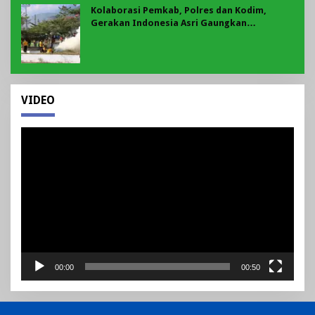
Kolaborasi Pemkab, Polres dan Kodim,
Gerakan Indonesia Asri Gaungkan
Semangat Gotong Royong di Lebong
VIDEO
Pemutar
Video
00:00
00:50