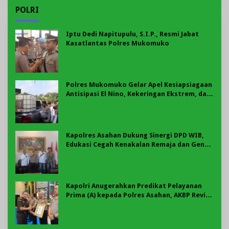
POLRI
Iptu Dedi Napitupulu, S.I.P., Resmi Jabat
Kasatlantas Polres Mukomuko
Polres Mukomuko Gelar Apel Kesiapsiagaan
Antisipasi El Nino, Kekeringan Ekstrem, dan
Karhutla Tahun 2026
Kapolres Asahan Dukung Sinergi DPD WIB,
Edukasi Cegah Kenakalan Remaja dan Geng
Motor Jadi Prioritas
Kapolri Anugerahkan Predikat Pelayanan
Prima (A) kepada Polres Asahan, AKBP Revi
Nurvelani Terima Penghargaan