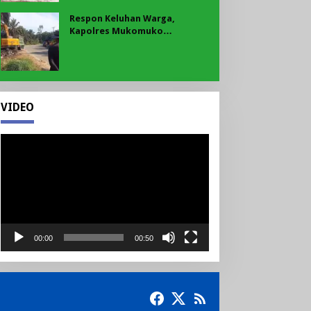
Respon Keluhan Warga,
Kapolres Mukomuko
Instruksikan Polsek Pondok
Suguh Eksekusi Sampah Liar
Menyengat Di Kawasan Tepi
Ruas jalan Lintas
VIDEO
Pemutar
Video
00:00
00:50