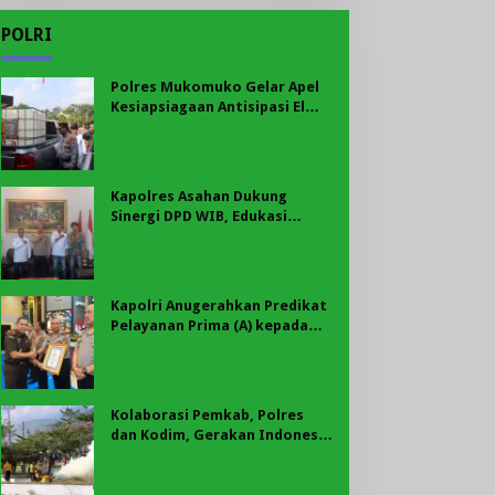
POLRI
Polres Mukomuko Gelar Apel
Kesiapsiagaan Antisipasi El
Nino, Kekeringan Ekstrem, dan
Karhutla Tahun 2026
Kapolres Asahan Dukung
Sinergi DPD WIB, Edukasi
Cegah Kenakalan Remaja dan
Geng Motor Jadi Prioritas
Kapolri Anugerahkan Predikat
Pelayanan Prima (A) kepada
Polres Asahan, AKBP Revi
Nurvelani Terima Penghargaan
Kolaborasi Pemkab, Polres
dan Kodim, Gerakan Indonesia
Asri Gaungkan Semangat
Gotong Royong di Lebong