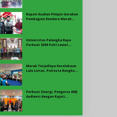
Bupati Asahan
Bupati Asahan Pimpin Gerakan
Pembagian Bendera Merah
Putih, Ribuan Bendera
Dibagikan Sambut HUT ke-81
RI
Universitas Palangka Raya
Perkuat SDM Polri Lewat
Pusat Studi Kepolisian
Marak Terjadinya Kecelakaan
Lalu Lintas, Polresta Bengkulu
Laksanakan Sosialisasi Tertib
Berlalu Lintas
Perkuat Sinergi, Pengurus AMJ
Audiensi dengan Kajati
Bengkulu