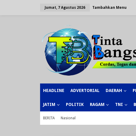
Lewati
ke
Tambahkan Menu
Jumat, 7 Agustus 2026
konten
HEADLINE
ADVERTORIAL
DAERAH
P
JATIM
POLITIK
RAGAM
TNI
BERITA
Nasional