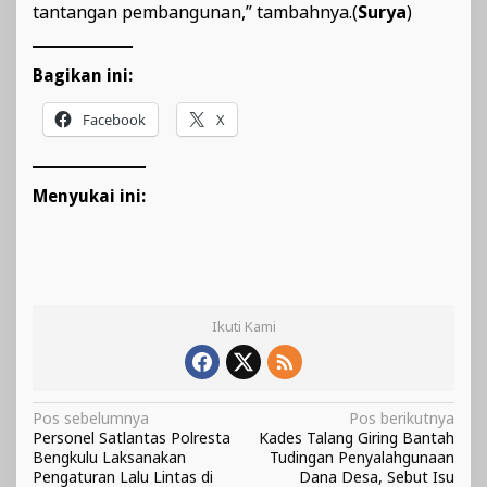
tantangan pembangunan,” tambahnya.(
Surya
)
Bagikan ini:
Facebook
X
Menyukai ini:
Ikuti Kami
Navigasi
Pos sebelumnya
Pos berikutnya
Personel Satlantas Polresta
Kades Talang Giring Bantah
pos
Bengkulu Laksanakan
Tudingan Penyalahgunaan
Pengaturan Lalu Lintas di
Dana Desa, Sebut Isu