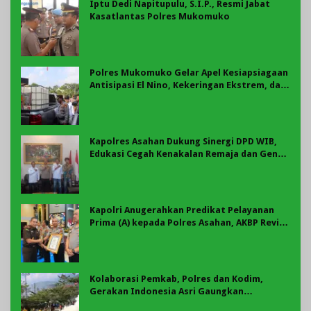
Iptu Dedi Napitupulu, S.I.P., Resmi Jabat
Kasatlantas Polres Mukomuko
Polres Mukomuko Gelar Apel Kesiapsiagaan
Antisipasi El Nino, Kekeringan Ekstrem, dan
Karhutla Tahun 2026
Kapolres Asahan Dukung Sinergi DPD WIB,
Edukasi Cegah Kenakalan Remaja dan Geng
Motor Jadi Prioritas
Kapolri Anugerahkan Predikat Pelayanan
Prima (A) kepada Polres Asahan, AKBP Revi
Nurvelani Terima Penghargaan
Kolaborasi Pemkab, Polres dan Kodim,
Gerakan Indonesia Asri Gaungkan
Semangat Gotong Royong di Lebong