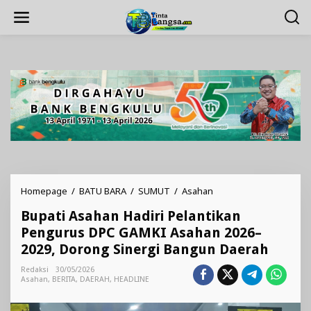
Lewati
ke
konten
Bupati
Homepage
/
BATU BARA
/
SUMUT
/
Asahan
Asahan
Bupati Asahan Hadiri Pelantikan
Hadiri
Pelantikan
Pengurus DPC GAMKI Asahan 2026–
Pengurus
2029, Dorong Sinergi Bangun Daerah
DPC
GAMKI
Redaksi
30/05/2026
Asahan
Asahan
,
BERITA
,
DAERAH
,
HEADLINE
2026–
2029,