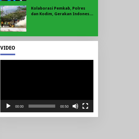
Kolaborasi Pemkab, Polres
dan Kodim, Gerakan Indonesia
Asri Gaungkan Semangat
Gotong Royong di Lebong
VIDEO
Pemutar
Video
00:00
00:50