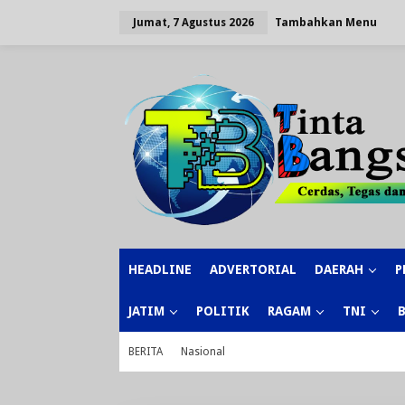
Lewati
ke
Tambahkan Menu
Jumat, 7 Agustus 2026
konten
HEADLINE
ADVERTORIAL
DAERAH
P
JATIM
POLITIK
RAGAM
TNI
BERITA
Nasional