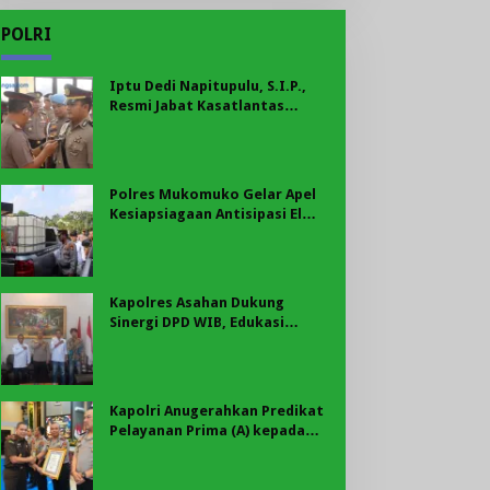
POLRI
Iptu Dedi Napitupulu, S.I.P.,
Resmi Jabat Kasatlantas
Polres Mukomuko
Polres Mukomuko Gelar Apel
Kesiapsiagaan Antisipasi El
Nino, Kekeringan Ekstrem, dan
Karhutla Tahun 2026
Kapolres Asahan Dukung
Sinergi DPD WIB, Edukasi
Cegah Kenakalan Remaja dan
Geng Motor Jadi Prioritas
Kapolri Anugerahkan Predikat
Pelayanan Prima (A) kepada
Polres Asahan, AKBP Revi
Nurvelani Terima Penghargaan