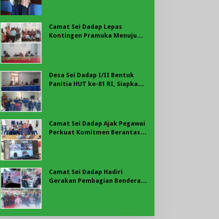
Bengkulu: Soroti BPJS hingga
Pesangon
Camat Sei Dadap Lepas
Kontingen Pramuka Menuju
Jambore Nasional XII 2026
Desa Sei Dadap I/II Bentuk
Panitia HUT ke-81 RI, Siapkan
Upacara hingga Beragam
Perlombaan
Camat Sei Dadap Ajak Pegawai
Perkuat Komitmen Berantas
Korupsi melalui Program BER-
AKSI KPK
Camat Sei Dadap Hadiri
Gerakan Pembagian Bendera
Merah Putih yang Dipimpin
Bupati Asahan