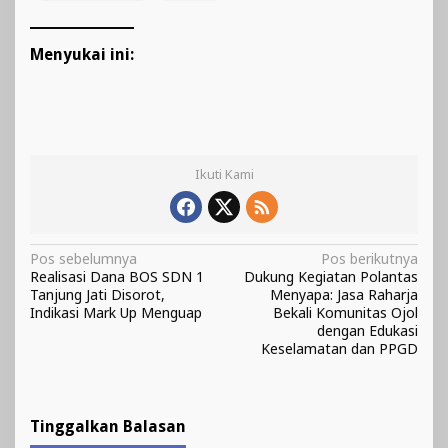
Menyukai ini:
Ikuti Kami
Navigasi
Pos sebelumnya
Pos berikutnya
Realisasi Dana BOS SDN 1
Dukung Kegiatan Polantas
pos
Tanjung Jati Disorot,
Menyapa: Jasa Raharja
Indikasi Mark Up Menguap
Bekali Komunitas Ojol
dengan Edukasi
Keselamatan dan PPGD
Tinggalkan Balasan