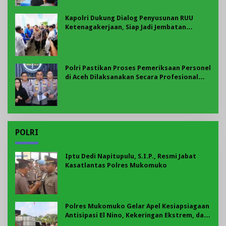
Kapolri Dukung Dialog Penyusunan RUU
Ketenagakerjaan, Siap Jadi Jembatan
Aspirasi Buruh
Polri Pastikan Proses Pemeriksaan Personel
di Aceh Dilaksanakan Secara Profesional
dan Transparan
POLRI
Iptu Dedi Napitupulu, S.I.P., Resmi Jabat
Kasatlantas Polres Mukomuko
Polres Mukomuko Gelar Apel Kesiapsiagaan
Antisipasi El Nino, Kekeringan Ekstrem, dan
Karhutla Tahun 2026