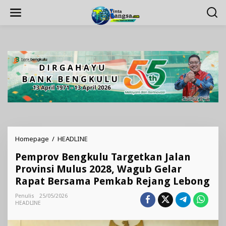
Lewati
ke
konten
Pemprov
Homepage
/
HEADLINE
Bengkulu
Pemprov Bengkulu Targetkan Jalan
Targetkan
Jalan
Provinsi Mulus 2028, Wagub Gelar
Provinsi
Rapat Bersama Pemkab Rejang Lebong
Mulus
2028,
Penulis
25/05/2026
Wagub
HEADLINE
Gelar
Rapat