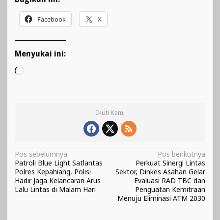
Facebook
X
Menyukai ini:
Memuat...
Ikuti Kami
Navigasi
Pos sebelumnya
Pos berikutnya
Patroli Blue Light Satlantas
Perkuat Sinergi Lintas
pos
Polres Kepahiang, Polisi
Sektor, Dinkes Asahan Gelar
Hadir Jaga Kelancaran Arus
Evaluasi RAD TBC dan
Lalu Lintas di Malam Hari
Penguatan Kemitraan
Menuju Eliminasi ATM 2030