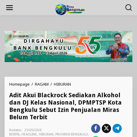
Lewati
ke
konten
Adit
Homepage
/
RAGAM
/
HIBURAN
Akui
Adit Akui Blackrock Sediakan Alkohol
Blackrock
Sediakan
dan DJ Kelas Nasional, DPMPTSP Kota
Alkohol
Bengkulu Sebut Izin Penjualan Miras
dan
Belum Terbit
DJ
Kelas
Nasional,
Redaksi
25/05/2026
DPMPTSP
BERITA
,
HEADLINE
,
HIBURAN
,
PROVINSI BENGKULU
,