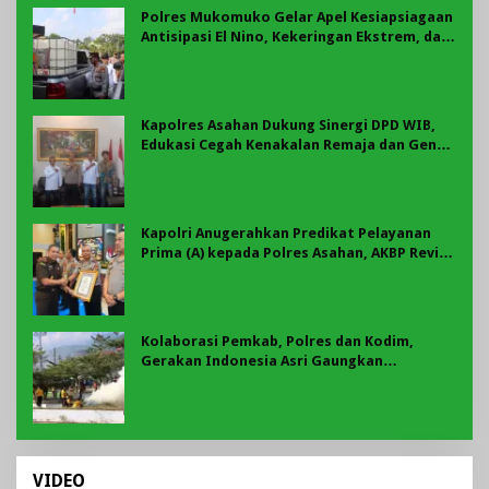
Polres Mukomuko Gelar Apel Kesiapsiagaan
Antisipasi El Nino, Kekeringan Ekstrem, dan
Karhutla Tahun 2026
Kapolres Asahan Dukung Sinergi DPD WIB,
Edukasi Cegah Kenakalan Remaja dan Geng
Motor Jadi Prioritas
Kapolri Anugerahkan Predikat Pelayanan
Prima (A) kepada Polres Asahan, AKBP Revi
Nurvelani Terima Penghargaan
Kolaborasi Pemkab, Polres dan Kodim,
Gerakan Indonesia Asri Gaungkan
Semangat Gotong Royong di Lebong
VIDEO