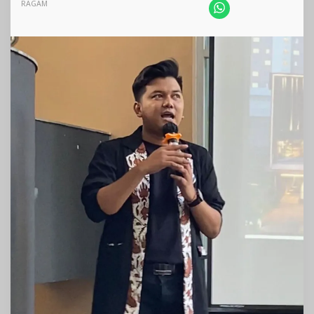
Kota
RAGAM
Bengkulu
Sebut
Izin
Penjualan
Miras
Belum
Terbit