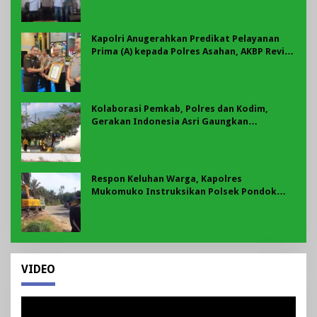
Kapolri Anugerahkan Predikat Pelayanan
Prima (A) kepada Polres Asahan, AKBP Revi
Nurvelani Terima Penghargaan
Kolaborasi Pemkab, Polres dan Kodim,
Gerakan Indonesia Asri Gaungkan
Semangat Gotong Royong di Lebong
Respon Keluhan Warga, Kapolres
Mukomuko Instruksikan Polsek Pondok
Suguh Eksekusi Sampah Liar Menyengat Di
Kawasan Tepi Ruas jalan Lintas
VIDEO
Pemutar
Video