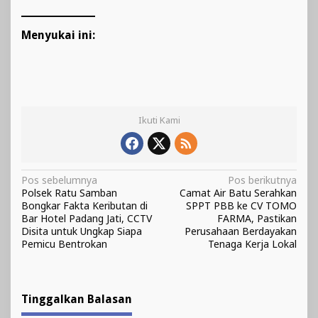
Menyukai ini:
Ikuti Kami
Navigasi
Pos sebelumnya
Pos berikutnya
Polsek Ratu Samban
Camat Air Batu Serahkan
pos
Bongkar Fakta Keributan di
SPPT PBB ke CV TOMO
Bar Hotel Padang Jati, CCTV
FARMA, Pastikan
Disita untuk Ungkap Siapa
Perusahaan Berdayakan
Pemicu Bentrokan
Tenaga Kerja Lokal
Tinggalkan Balasan