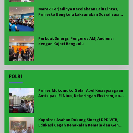
Marak Terjadinya Kecelakaan Lalu Lintas,
Polresta Bengkulu Laksanakan Sosialisasi
Tertib Berlalu Lintas
Perkuat Sinergi, Pengurus AMJ Audiensi
dengan Kajati Bengkulu
POLRI
Polres Mukomuko Gelar Apel Kesiapsiagaan
Antisipasi El Nino, Kekeringan Ekstrem, dan
Karhutla Tahun 2026
Kapolres Asahan Dukung Sinergi DPD WIB,
Edukasi Cegah Kenakalan Remaja dan Geng
Motor Jadi Prioritas