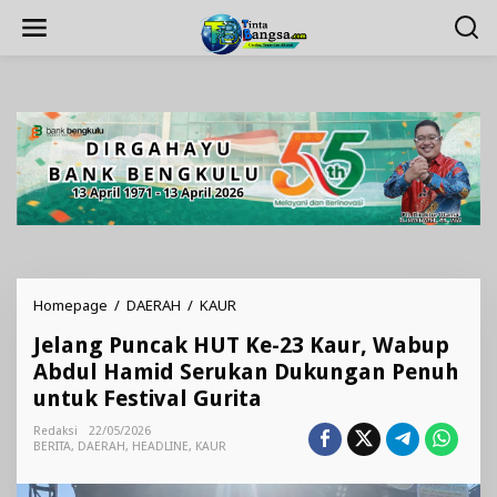
Lewati
ke
konten
Jelang
Homepage
/
DAERAH
/
KAUR
Puncak
Jelang Puncak HUT Ke-23 Kaur, Wabup
HUT
Ke-
Abdul Hamid Serukan Dukungan Penuh
23
untuk Festival Gurita
Kaur,
Wabup
Redaksi
22/05/2026
Abdul
BERITA
,
DAERAH
,
HEADLINE
,
KAUR
Hamid
Serukan