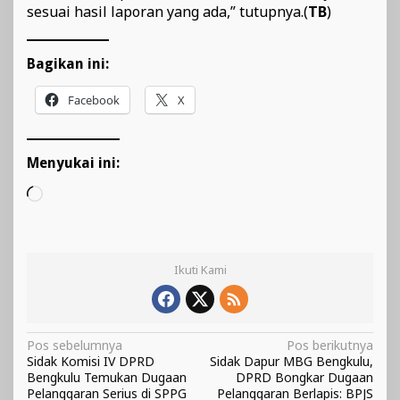
sesuai hasil laporan yang ada,” tutupnya.(
TB
)
Bagikan ini:
Facebook
X
Menyukai ini:
Memuat...
Ikuti Kami
Navigasi
Pos sebelumnya
Pos berikutnya
Sidak Komisi IV DPRD
Sidak Dapur MBG Bengkulu,
pos
Bengkulu Temukan Dugaan
DPRD Bongkar Dugaan
Pelanggaran Serius di SPPG
Pelanggaran Berlapis: BPJS