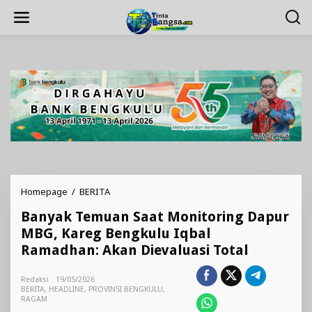
Lewati
ke
konten
Banyak
Homepage
/
BERITA
Temuan
Banyak Temuan Saat Monitoring Dapur
Saat
Monitoring
MBG, Kareg Bengkulu Iqbal
Dapur
Ramadhan: Akan Dievaluasi Total
MBG,
Kareg
Bengkulu
Redaksi
19/05/2026
BERITA
,
HEADLINE
,
PROVINSI BENGKULU
Iqbal
,
RAGAM
Ramadhan: