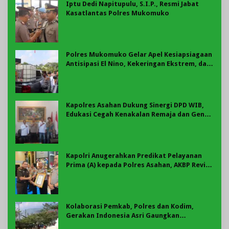
Iptu Dedi Napitupulu, S.I.P., Resmi Jabat
Kasatlantas Polres Mukomuko
Polres Mukomuko Gelar Apel Kesiapsiagaan
Antisipasi El Nino, Kekeringan Ekstrem, dan
Karhutla Tahun 2026
Kapolres Asahan Dukung Sinergi DPD WIB,
Edukasi Cegah Kenakalan Remaja dan Geng
Motor Jadi Prioritas
Kapolri Anugerahkan Predikat Pelayanan
Prima (A) kepada Polres Asahan, AKBP Revi
Nurvelani Terima Penghargaan
Kolaborasi Pemkab, Polres dan Kodim,
Gerakan Indonesia Asri Gaungkan
Semangat Gotong Royong di Lebong