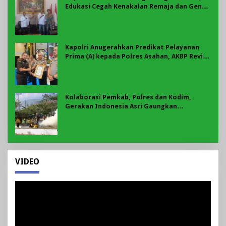
Edukasi Cegah Kenakalan Remaja dan Geng
Motor Jadi Prioritas
Kapolri Anugerahkan Predikat Pelayanan
Prima (A) kepada Polres Asahan, AKBP Revi
Nurvelani Terima Penghargaan
Kolaborasi Pemkab, Polres dan Kodim,
Gerakan Indonesia Asri Gaungkan
Semangat Gotong Royong di Lebong
VIDEO
Pemutar
Video