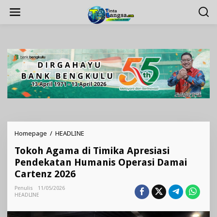
Lewati
ke
konten
Tokoh
Homepage
/
HEADLINE
Agama
Tokoh Agama di Timika Apresiasi
di
Timika
Pendekatan Humanis Operasi Damai
Apresiasi
Cartenz 2026
Pendekatan
Humanis
Penulis
11/05/2026
Operasi
HEADLINE
Damai
Cartenz