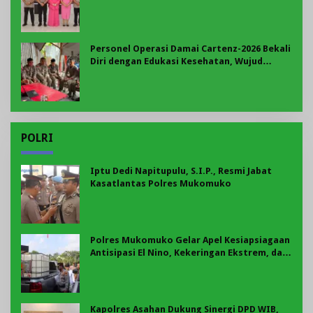
Merah Putih di Belungguk Point
Personel Operasi Damai Cartenz-2026 Bekali
Diri dengan Edukasi Kesehatan, Wujud
Kepedulian terhadap Kesiapan dan
Kesejahteraan Anggota
POLRI
Iptu Dedi Napitupulu, S.I.P., Resmi Jabat
Kasatlantas Polres Mukomuko
Polres Mukomuko Gelar Apel Kesiapsiagaan
Antisipasi El Nino, Kekeringan Ekstrem, dan
Karhutla Tahun 2026
Kapolres Asahan Dukung Sinergi DPD WIB,