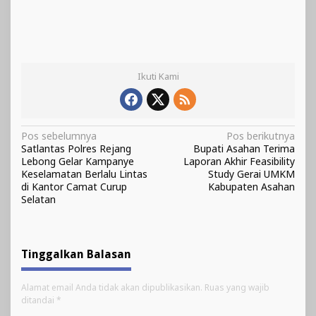
Ikuti Kami
Navigasi
Pos sebelumnya
Pos berikutnya
Satlantas Polres Rejang
Bupati Asahan Terima
pos
Lebong Gelar Kampanye
Laporan Akhir Feasibility
Keselamatan Berlalu Lintas
Study Gerai UMKM
di Kantor Camat Curup
Kabupaten Asahan
Selatan
Tinggalkan Balasan
Alamat email Anda tidak akan dipublikasikan.
Ruas yang wajib
ditandai
*