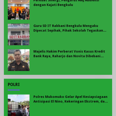
Perkuat Sinergi, Pengurus AMJ Audiensi
dengan Kajati Bengkulu
Guru SD IT Rabbani Bengkulu Mengaku
Dipecat Sepihak, Pihak Sekolah Tegaskan
Pemberhentian Berdasarkan Evaluasi
Majelis Hakim Perberat Vonis Kasus Kredit
Bank Raya, Raharjo dan Novita Dibebani
Uang Pengganti Rp58,8 Miliar
POLRI
Polres Mukomuko Gelar Apel Kesiapsiagaan
Antisipasi El Nino, Kekeringan Ekstrem, dan
Karhutla Tahun 2026