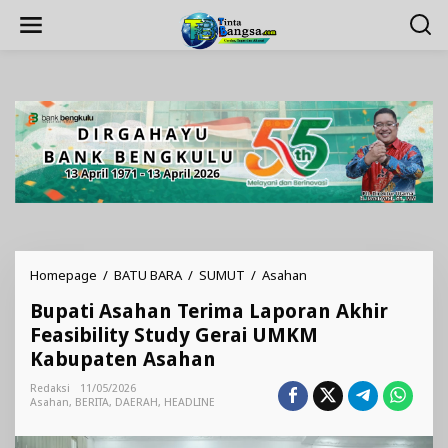
Lewati
ke
konten
Bupati
Homepage
/
BATU BARA
/
SUMUT
/
Asahan
Asahan
Bupati Asahan Terima Laporan Akhir
Terima
Laporan
Feasibility Study Gerai UMKM
Akhir
Kabupaten Asahan
Feasibility
Study
Redaksi
11/05/2026
Gerai
Asahan
,
BERITA
,
DAERAH
,
HEADLINE
UMKM
Kabupaten