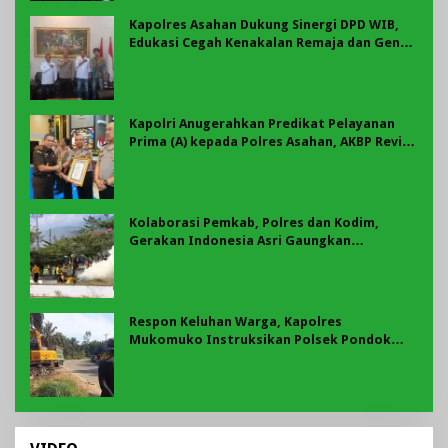
Kapolres Asahan Dukung Sinergi DPD WIB,
Edukasi Cegah Kenakalan Remaja dan Geng
Motor Jadi Prioritas
Kapolri Anugerahkan Predikat Pelayanan
Prima (A) kepada Polres Asahan, AKBP Revi
Nurvelani Terima Penghargaan
Kolaborasi Pemkab, Polres dan Kodim,
Gerakan Indonesia Asri Gaungkan
Semangat Gotong Royong di Lebong
Respon Keluhan Warga, Kapolres
Mukomuko Instruksikan Polsek Pondok
Suguh Eksekusi Sampah Liar Menyengat Di
Kawasan Tepi Ruas jalan Lintas