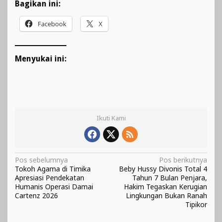
Bagikan ini:
Facebook
X
Menyukai ini:
Ikuti Kami
Navigasi
Pos sebelumnya
Pos berikutnya
Tokoh Agama di Timika
Beby Hussy Divonis Total 4
pos
Apresiasi Pendekatan
Tahun 7 Bulan Penjara,
Humanis Operasi Damai
Hakim Tegaskan Kerugian
Cartenz 2026
Lingkungan Bukan Ranah
Tipikor