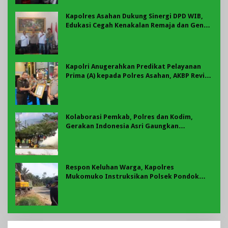
Kapolres Asahan Dukung Sinergi DPD WIB,
Edukasi Cegah Kenakalan Remaja dan Geng
Motor Jadi Prioritas
Kapolri Anugerahkan Predikat Pelayanan
Prima (A) kepada Polres Asahan, AKBP Revi
Nurvelani Terima Penghargaan
Kolaborasi Pemkab, Polres dan Kodim,
Gerakan Indonesia Asri Gaungkan
Semangat Gotong Royong di Lebong
Respon Keluhan Warga, Kapolres
Mukomuko Instruksikan Polsek Pondok
Suguh Eksekusi Sampah Liar Menyengat Di
Kawasan Tepi Ruas jalan Lintas