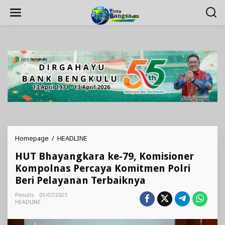
Lewati
ke
konten
HUT
Homepage
/
HEADLINE
Bhayangkara
HUT Bhayangkara ke-79, Komisioner
ke-
79,
Kompolnas Percaya Komitmen Polri
Komisioner
Beri Pelayanan Terbaiknya
Kompolnas
Percaya
Penulis
01/07/2025
Komitmen
HEADLINE
Polri
Beri