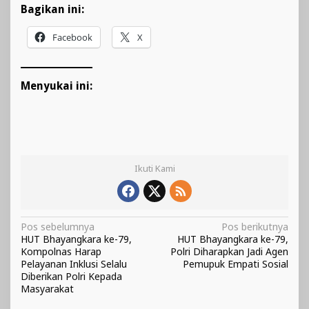
Bagikan ini:
Facebook
X
Menyukai ini:
Ikuti Kami
Navigasi
Pos sebelumnya
Pos berikutnya
HUT Bhayangkara ke-79,
HUT Bhayangkara ke-79,
pos
Kompolnas Harap
Polri Diharapkan Jadi Agen
Pelayanan Inklusi Selalu
Pemupuk Empati Sosial
Diberikan Polri Kepada
Masyarakat