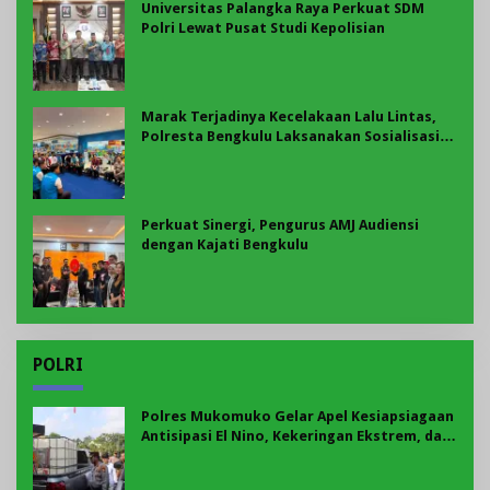
Universitas Palangka Raya Perkuat SDM
Polri Lewat Pusat Studi Kepolisian
Marak Terjadinya Kecelakaan Lalu Lintas,
Polresta Bengkulu Laksanakan Sosialisasi
Tertib Berlalu Lintas
Perkuat Sinergi, Pengurus AMJ Audiensi
dengan Kajati Bengkulu
POLRI
Polres Mukomuko Gelar Apel Kesiapsiagaan
Antisipasi El Nino, Kekeringan Ekstrem, dan
Karhutla Tahun 2026