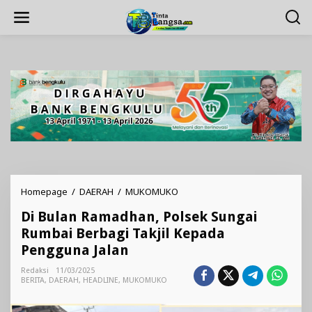
Lewati
ke
konten
Di
Homepage
/
DAERAH
/
MUKOMUKO
Bulan
Di Bulan Ramadhan, Polsek Sungai
Ramadhan,
Polsek
Rumbai Berbagi Takjil Kepada
Sungai
Pengguna Jalan
Rumbai
Berbagi
Redaksi
11/03/2025
Takjil
BERITA
,
DAERAH
,
HEADLINE
,
MUKOMUKO
Kepada
Pengguna