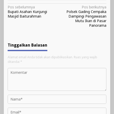
Navigasi
Pos sebelumnya
Pos berikutnya
Bupati Asahan Kunjungi
Polsek Gading Cempaka
pos
Masjid Baiturahman
Dampingi Pengawasan
Mutu Ikan di Pasar
Panorama
Tinggalkan Balasan
Alamat email Anda tidak akan dipublikasikan.
Ruas yang wajib
ditandai
*