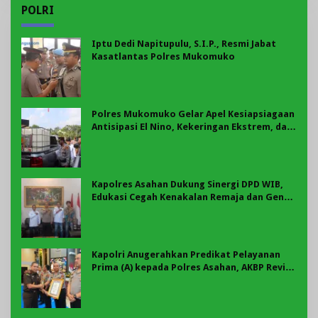
POLRI
Iptu Dedi Napitupulu, S.I.P., Resmi Jabat
Kasatlantas Polres Mukomuko
Polres Mukomuko Gelar Apel Kesiapsiagaan
Antisipasi El Nino, Kekeringan Ekstrem, dan
Karhutla Tahun 2026
Kapolres Asahan Dukung Sinergi DPD WIB,
Edukasi Cegah Kenakalan Remaja dan Geng
Motor Jadi Prioritas
Kapolri Anugerahkan Predikat Pelayanan
Prima (A) kepada Polres Asahan, AKBP Revi
Nurvelani Terima Penghargaan