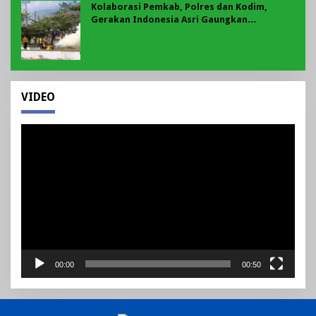
Kolaborasi Pemkab, Polres dan Kodim,
Gerakan Indonesia Asri Gaungkan
Semangat Gotong Royong di Lebong
VIDEO
Pemutar
Video
00:00
00:50