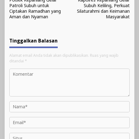
pos
Patroli Subuh untuk
Subuh Keliling, Perkuat
Ciptakan Ramadhan yang
Silaturahmi dan Keimanan
Aman dan Nyaman
Masyarakat
Tinggalkan Balasan
Alamat email Anda tidak akan dipublikasikan.
Ruas yang wajib
ditandai
*