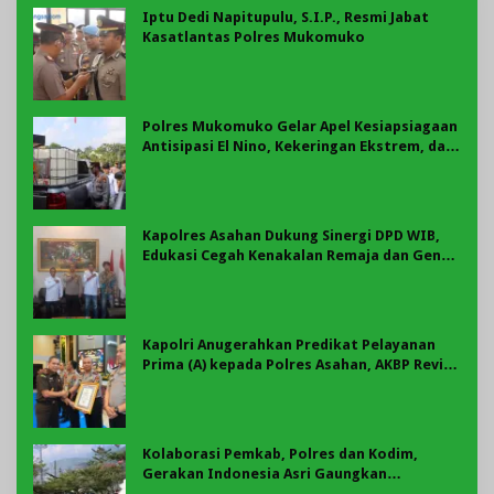
Iptu Dedi Napitupulu, S.I.P., Resmi Jabat
Kasatlantas Polres Mukomuko
Polres Mukomuko Gelar Apel Kesiapsiagaan
Antisipasi El Nino, Kekeringan Ekstrem, dan
Karhutla Tahun 2026
Kapolres Asahan Dukung Sinergi DPD WIB,
Edukasi Cegah Kenakalan Remaja dan Geng
Motor Jadi Prioritas
Kapolri Anugerahkan Predikat Pelayanan
Prima (A) kepada Polres Asahan, AKBP Revi
Nurvelani Terima Penghargaan
Kolaborasi Pemkab, Polres dan Kodim,
Gerakan Indonesia Asri Gaungkan
Semangat Gotong Royong di Lebong