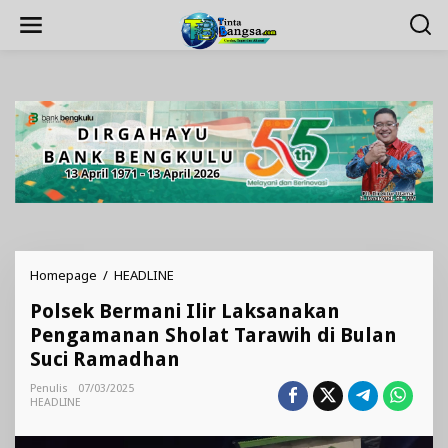
Lewati
ke
konten
Polsek
Homepage
/
HEADLINE
Bermani
Polsek Bermani Ilir Laksanakan
Ilir
Laksanakan
Pengamanan Sholat Tarawih di Bulan
Pengamanan
Suci Ramadhan
Sholat
Tarawih
Penulis
07/03/2025
di
HEADLINE
Bulan
Suci