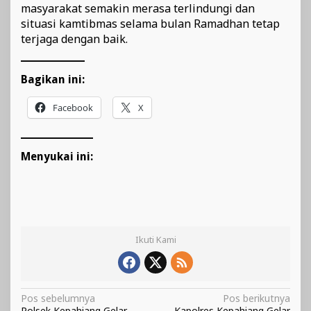
masyarakat semakin merasa terlindungi dan
situasi kamtibmas selama bulan Ramadhan tetap
terjaga dengan baik.
Bagikan ini:
Facebook
X
Menyukai ini:
Ikuti Kami
Navigasi
Pos sebelumnya
Pos berikutnya
Polsek Kepahiang Gelar
Kapolres Kepahiang Gelar