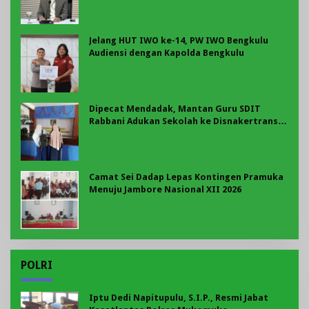
Jelang HUT IWO ke-14, PW IWO Bengkulu
Audiensi dengan Kapolda Bengkulu
Dipecat Mendadak, Mantan Guru SDIT
Rabbani Adukan Sekolah ke Disnakertrans
Bengkulu: Soroti BPJS hingga Pesangon
Camat Sei Dadap Lepas Kontingen Pramuka
Menuju Jambore Nasional XII 2026
POLRI
Iptu Dedi Napitupulu, S.I.P., Resmi Jabat