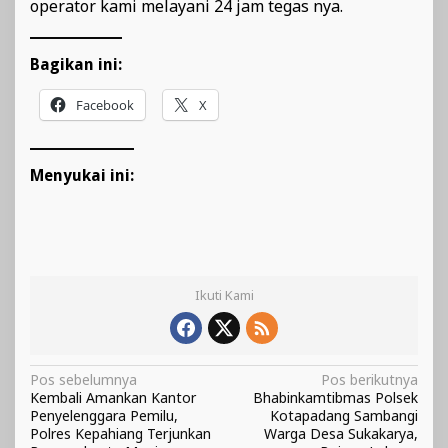
operator kami melayani 24 jam tegas nya.
Bagikan ini:
Facebook
X
Menyukai ini:
Ikuti Kami
Navigasi
Pos sebelumnya
Pos berikutnya
Kembali Amankan Kantor
Bhabinkamtibmas Polsek
pos
Penyelenggara Pemilu,
Kotapadang Sambangi
Polres Kepahiang Terjunkan
Warga Desa Sukakarya,