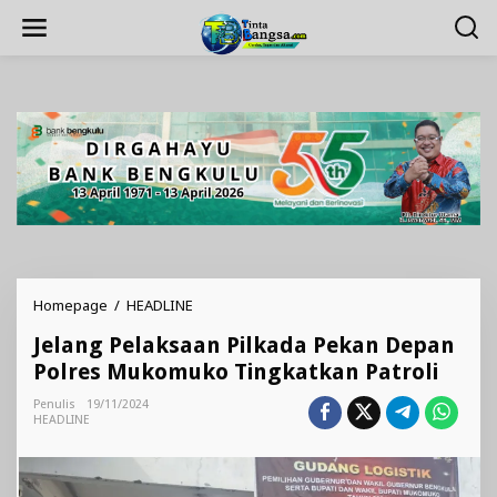
Lewati
ke
konten
Jelang
Homepage
/
HEADLINE
Pelaksaan
Jelang Pelaksaan Pilkada Pekan Depan
Pilkada
Pekan
Polres Mukomuko Tingkatkan Patroli
Depan
Polres
Penulis
19/11/2024
HEADLINE
Mukomuko
Tingkatkan
Patroli