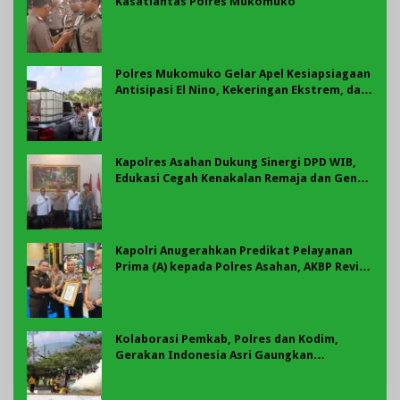
Kasatlantas Polres Mukomuko
Polres Mukomuko Gelar Apel Kesiapsiagaan
Antisipasi El Nino, Kekeringan Ekstrem, dan
Karhutla Tahun 2026
Kapolres Asahan Dukung Sinergi DPD WIB,
Edukasi Cegah Kenakalan Remaja dan Geng
Motor Jadi Prioritas
Kapolri Anugerahkan Predikat Pelayanan
Prima (A) kepada Polres Asahan, AKBP Revi
Nurvelani Terima Penghargaan
Kolaborasi Pemkab, Polres dan Kodim,
Gerakan Indonesia Asri Gaungkan
Semangat Gotong Royong di Lebong