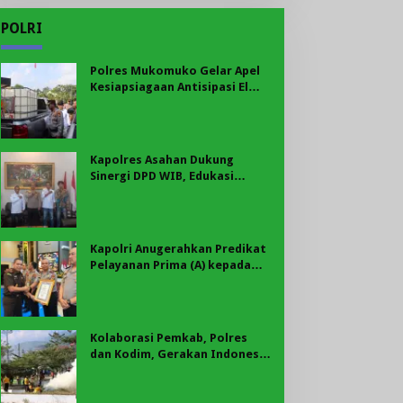
POLRI
Polres Mukomuko Gelar Apel
Kesiapsiagaan Antisipasi El
Nino, Kekeringan Ekstrem, dan
Karhutla Tahun 2026
Kapolres Asahan Dukung
Sinergi DPD WIB, Edukasi
Cegah Kenakalan Remaja dan
Geng Motor Jadi Prioritas
Kapolri Anugerahkan Predikat
Pelayanan Prima (A) kepada
Polres Asahan, AKBP Revi
Nurvelani Terima Penghargaan
Kolaborasi Pemkab, Polres
dan Kodim, Gerakan Indonesia
Asri Gaungkan Semangat
Gotong Royong di Lebong