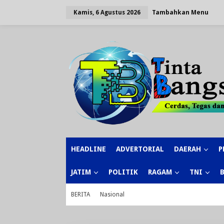
Lewati
ke
Tambahkan Menu
Kamis, 6 Agustus 2026
konten
HEADLINE
ADVERTORIAL
DAERAH
P
JATIM
POLITIK
RAGAM
TNI
BERITA
Nasional