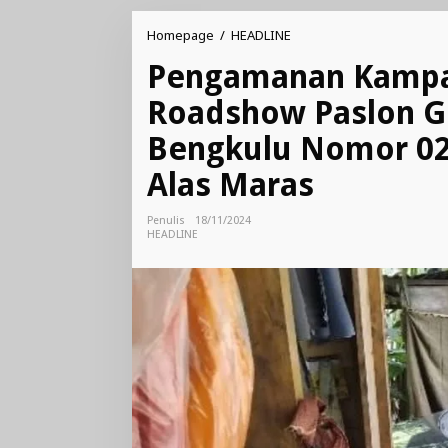
Pengamanan
Homepage
/
HEADLINE
Kampanye
Pengamanan Kampa
Tatap
Muka
Roadshow Paslon G
dan
Roadshow
Bengkulu Nomor 02
Paslon
Gubernur/Wakil
Alas Maras
Gubernur
Bengkulu
Nomor
Penulis
18/11/2024
02
HEADLINE
di
Kecamatan
Semidang
Alas
Maras