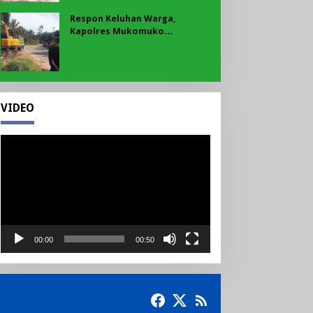
Respon Keluhan Warga,
Kapolres Mukomuko
Instruksikan Polsek Pondok
Suguh Eksekusi Sampah Liar
Menyengat Di Kawasan Tepi
Ruas jalan Lintas
VIDEO
Pemutar
Video
00:00
00:50