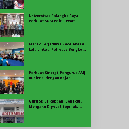
Dibagikan Sambut HUT ke-81
RI
Universitas Palangka Raya
Perkuat SDM Polri Lewat
Pusat Studi Kepolisian
Marak Terjadinya Kecelakaan
Lalu Lintas, Polresta Bengkulu
Laksanakan Sosialisasi Tertib
Berlalu Lintas
Perkuat Sinergi, Pengurus AMJ
Audiensi dengan Kajati
Bengkulu
Guru SD IT Rabbani Bengkulu
Mengaku Dipecat Sepihak,
Pihak Sekolah Tegaskan
Pemberhentian Berdasarkan
Evaluasi