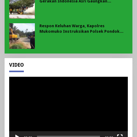
Gerakan Indonesia Asri Gaungkan
Semangat Gotong Royong di Lebong
Respon Keluhan Warga, Kapolres
Mukomuko Instruksikan Polsek Pondok
Suguh Eksekusi Sampah Liar Menyengat Di
Kawasan Tepi Ruas jalan Lintas
VIDEO
Pemutar
Video