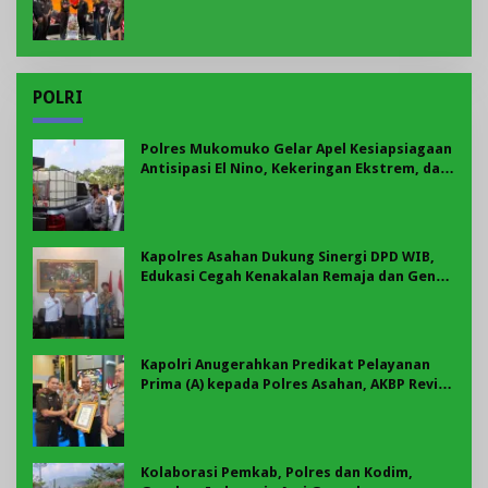
POLRI
Polres Mukomuko Gelar Apel Kesiapsiagaan
Antisipasi El Nino, Kekeringan Ekstrem, dan
Karhutla Tahun 2026
Kapolres Asahan Dukung Sinergi DPD WIB,
Edukasi Cegah Kenakalan Remaja dan Geng
Motor Jadi Prioritas
Kapolri Anugerahkan Predikat Pelayanan
Prima (A) kepada Polres Asahan, AKBP Revi
Nurvelani Terima Penghargaan
Kolaborasi Pemkab, Polres dan Kodim,