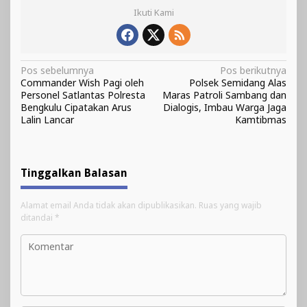
Ikuti Kami
Navigasi
Pos sebelumnya
Pos berikutnya
Commander Wish Pagi oleh
Polsek Semidang Alas
pos
Personel Satlantas Polresta
Maras Patroli Sambang dan
Bengkulu Cipatakan Arus
Dialogis, Imbau Warga Jaga
Lalin Lancar
Kamtibmas
Tinggalkan Balasan
Alamat email Anda tidak akan dipublikasikan.
Ruas yang wajib
ditandai
*