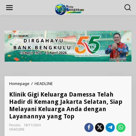
Lewati
ke
konten
Klinik
Homepage
/
HEADLINE
Gigi
Klinik Gigi Keluarga Damessa Telah
Keluarga
Damessa
Hadir di Kemang Jakarta Selatan, Siap
Telah
Melayani Keluarga Anda dengan
Hadir
Layanannya yang Top
di
Kemang
Penulis
18/11/2024
Jakarta
HEADLINE
Selatan,