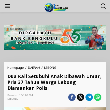
Lewati
ke
konten
Dua
Homepage
/
DAERAH
/
LEBONG
Kali
Dua Kali Setubuhi Anak Dibawah Umur,
Setubuhi
Anak
Pria 37 Tahun Warga Lebong
Dibawah
Diamankan Polisi
Umur,
Pria
Penulis
16/11/2024
37
LEBONG
Tahun
Warga