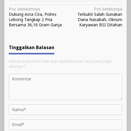
Navigasi
Pos sebelumnya
Pos berikutnya
Dukung Asta Cita, Polres
Terbukti Salah Gunakan
pos
Lebong Tangkap 2 Pria
Dana Nasabah, Oknum
Bersama 36,16 Gram Ganja
Karyawan BSI Ditahan
Tinggalkan Balasan
Alamat email Anda tidak akan dipublikasikan.
Ruas yang wajib
ditandai
*