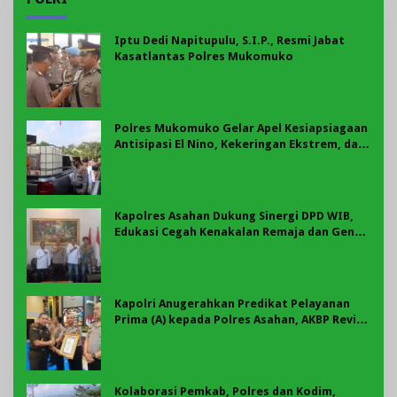
Iptu Dedi Napitupulu, S.I.P., Resmi Jabat
Kasatlantas Polres Mukomuko
Polres Mukomuko Gelar Apel Kesiapsiagaan
Antisipasi El Nino, Kekeringan Ekstrem, dan
Karhutla Tahun 2026
Kapolres Asahan Dukung Sinergi DPD WIB,
Edukasi Cegah Kenakalan Remaja dan Geng
Motor Jadi Prioritas
Kapolri Anugerahkan Predikat Pelayanan
Prima (A) kepada Polres Asahan, AKBP Revi
Nurvelani Terima Penghargaan
Kolaborasi Pemkab, Polres dan Kodim,