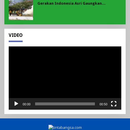
Gerakan Indonesia Asri Gaungkan
Semangat Gotong Royong di Lebong
VIDEO
Pemutar
Video
00:00
00:50