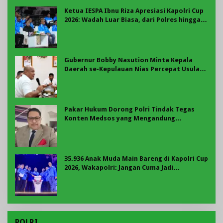
Ketua IESPA Ibnu Riza Apresiasi Kapolri Cup
2026: Wadah Luar Biasa, dari Polres hingga
Panggung Nasional
Gubernur Bobby Nasution Minta Kepala
Daerah se-Kepulauan Nias Percepat Usulan
BKP 2027
Pakar Hukum Dorong Polri Tindak Tegas
Konten Medsos yang Mengandung
Provokasi
35.936 Anak Muda Main Bareng di Kapolri Cup
2026, Wakapolri: Jangan Cuma Jadi
Penonton, Jadilah Talenta Digital
POLRI