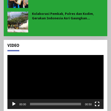
Kolaborasi Pemkab, Polres dan Kodim,
Gerakan Indonesia Asri Gaungkan
Semangat Gotong Royong di Lebong
VIDEO
Pemutar
Video
00:00
00:50