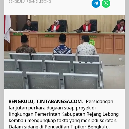
OTT
BENGKULU
,
REJANG LEBONG
KPK,
Hary
Eko:
Daditama
Orang
Dekat
Fikri
dan
Penentu
Komunikasi
Proyek
BENGKULU, TINTABANGSA.COM
, -Persidangan
lanjutan perkara dugaan suap proyek di
lingkungan Pemerintah Kabupaten Rejang Lebong
kembali mengungkap fakta yang menjadi sorotan.
Dalam sidang di Pengadilan Tipikor Bengkulu,