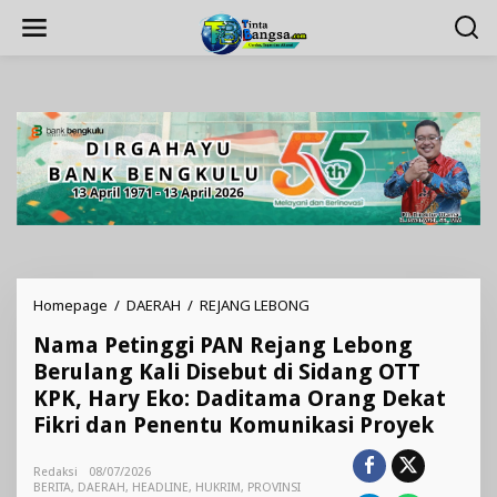
Lewati
ke
konten
Nama
Homepage
/
DAERAH
/
REJANG LEBONG
Petinggi
Nama Petinggi PAN Rejang Lebong
PAN
Rejang
Berulang Kali Disebut di Sidang OTT
Lebong
KPK, Hary Eko: Daditama Orang Dekat
Berulang
Fikri dan Penentu Komunikasi Proyek
Kali
Disebut
di
Redaksi
08/07/2026
Sidang
BERITA
,
DAERAH
,
HEADLINE
,
HUKRIM
,
PROVINSI