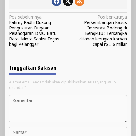
Navigasi
Pos sebelumnya
Pos berikutnya
Fahmy Radhi Dukung
Perkembangan Kasus
pos
Pengusutan Dugaan
Investasi Bodong di
Pelanggaran DMO Batu
Bengkulu : Tersangka
Bara, Minta Sanksi Tegas
ditahan kerugian korban
bagi Pelanggar
capai rp 5.6 miliar
Tinggalkan Balasan
Alamat email Anda tidak akan dipublikasikan.
Ruas yang wajib
ditandai
*