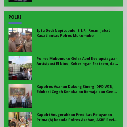
POLRI
Iptu Dedi Napitupulu, S.I.P., Resmi Jabat
Kasatlantas Polres Mukomuko
Polres Mukomuko Gelar Apel Kesiapsiagaan
Antisipasi El Nino, Kekeringan Ekstrem, dan
Karhutla Tahun 2026
Kapolres Asahan Dukung Sinergi DPD WIB,
Edukasi Cegah Kenakalan Remaja dan Geng
Motor Jadi Prioritas
Kapolri Anugerahkan Predikat Pelayanan
Prima (A) kepada Polres Asahan, AKBP Revi
Nurvelani Terima Penghargaan