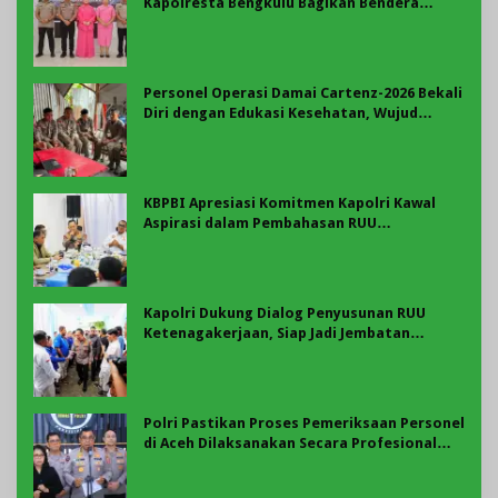
Kapolresta Bengkulu Bagikan Bendera
Merah Putih di Belungguk Point
Personel Operasi Damai Cartenz-2026 Bekali
Diri dengan Edukasi Kesehatan, Wujud
Kepedulian terhadap Kesiapan dan
Kesejahteraan Anggota
KBPBI Apresiasi Komitmen Kapolri Kawal
Aspirasi dalam Pembahasan RUU
Ketenagakerjaan
Kapolri Dukung Dialog Penyusunan RUU
Ketenagakerjaan, Siap Jadi Jembatan
Aspirasi Buruh
Polri Pastikan Proses Pemeriksaan Personel
di Aceh Dilaksanakan Secara Profesional
dan Transparan