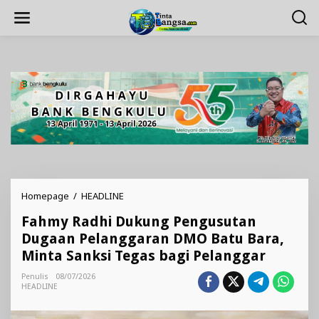
Lewati
ke
konten
Fahmy
Homepage
/
HEADLINE
Radhi
Fahmy Radhi Dukung Pengusutan
Dukung
Pengusutan
Dugaan Pelanggaran DMO Batu Bara,
Dugaan
Minta Sanksi Tegas bagi Pelanggar
Pelanggaran
DMO
Penulis
08/07/2026
Batu
HEADLINE
Bara,
Minta