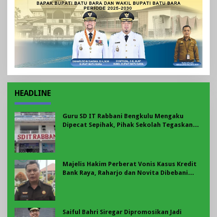
HEADLINE
Guru SD IT Rabbani Bengkulu Mengaku
Dipecat Sepihak, Pihak Sekolah Tegaskan
Pemberhentian Berdasarkan Evaluasi
Majelis Hakim Perberat Vonis Kasus Kredit
Bank Raya, Raharjo dan Novita Dibebani
Uang Pengganti Rp58,8 Miliar
Saiful Bahri Siregar Dipromosikan Jadi