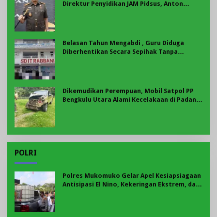
Direktur Penyidikan JAM Pidsus, Anton
Delianto Resmi Pimpin Kejati Bengkulu
Belasan Tahun Mengabdi , Guru Diduga
Diberhentikan Secara Sepihak Tanpa
Pesangon, Fakta Pilu Dunia Pendidikan
Dikemudikan Perempuan, Mobil Satpol PP
Bengkulu Utara Alami Kecelakaan di Padang
Ulak Tanding
POLRI
Polres Mukomuko Gelar Apel Kesiapsiagaan
Antisipasi El Nino, Kekeringan Ekstrem, dan
Karhutla Tahun 2026