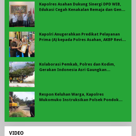
Kapolres Asahan Dukung Sinergi DPD WIB,
Edukasi Cegah Kenakalan Remaja dan Geng
Motor Jadi Prioritas
Kapolri Anugerahkan Predikat Pelayanan
Prima (A) kepada Polres Asahan, AKBP Revi
Nurvelani Terima Penghargaan
Kolaborasi Pemkab, Polres dan Kodim,
Gerakan Indonesia Asri Gaungkan
Semangat Gotong Royong di Lebong
Respon Keluhan Warga, Kapolres
Mukomuko Instruksikan Polsek Pondok
Suguh Eksekusi Sampah Liar Menyengat Di
Kawasan Tepi Ruas jalan Lintas
VIDEO