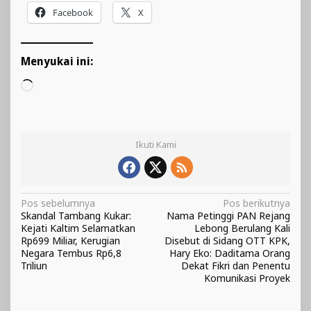
Facebook
X
Menyukai ini:
Memuat...
Ikuti Kami
Navigasi
Pos sebelumnya
Pos berikutnya
Skandal Tambang Kukar:
Nama Petinggi PAN Rejang
pos
Kejati Kaltim Selamatkan
Lebong Berulang Kali
Rp699 Miliar, Kerugian
Disebut di Sidang OTT KPK,
Negara Tembus Rp6,8
Hary Eko: Daditama Orang
Triliun
Dekat Fikri dan Penentu
Komunikasi Proyek