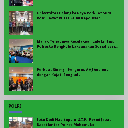
Universitas Palangka Raya Perkuat SDM
Polri Lewat Pusat Studi Kepolisian
Marak Terjadinya Kecelakaan Lalu Lintas,
Polresta Bengkulu Laksanakan Sosialisasi
Tertib Berlalu Lintas
Perkuat Sinergi, Pengurus AMJ Audiensi
dengan Kajati Bengkulu
POLRI
Iptu Dedi Napitupulu, S.I.P., Resmi Jabat
Kasatlantas Polres Mukomuko