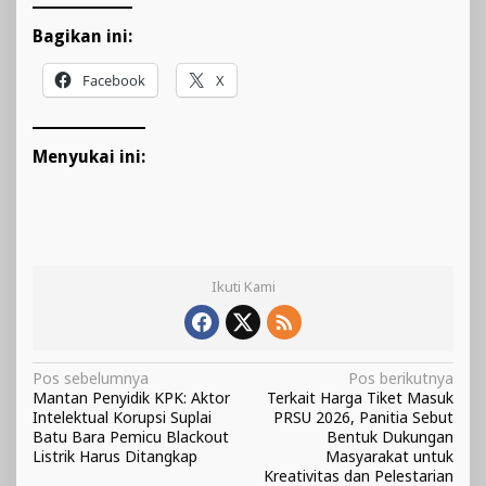
Bagikan ini:
Facebook
X
Menyukai ini:
Ikuti Kami
Navigasi
Pos sebelumnya
Pos berikutnya
Mantan Penyidik KPK: Aktor
Terkait Harga Tiket Masuk
pos
Intelektual Korupsi Suplai
PRSU 2026, Panitia Sebut
Batu Bara Pemicu Blackout
Bentuk Dukungan
Listrik Harus Ditangkap
Masyarakat untuk
Kreativitas dan Pelestarian