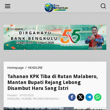
Lewati
ke
konten
Tahanan
Homepage
/
HEADLINE
KPK
Tahanan KPK Tiba di Rutan Malabero,
Tiba
di
Mantan Bupati Rejang Lebong
Rutan
Disambut Haru Sang Istri
Malabero,
Mantan
Redaksi
07/07/2026
Bupati
HEADLINE
,
HUKRIM
,
PROVINSI BENGKULU
Rejang
Lebong