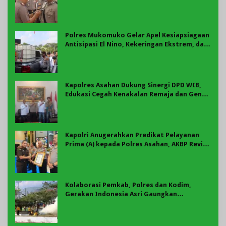
Polres Mukomuko Gelar Apel Kesiapsiagaan
Antisipasi El Nino, Kekeringan Ekstrem, dan
Karhutla Tahun 2026
Kapolres Asahan Dukung Sinergi DPD WIB,
Edukasi Cegah Kenakalan Remaja dan Geng
Motor Jadi Prioritas
Kapolri Anugerahkan Predikat Pelayanan
Prima (A) kepada Polres Asahan, AKBP Revi
Nurvelani Terima Penghargaan
Kolaborasi Pemkab, Polres dan Kodim,
Gerakan Indonesia Asri Gaungkan
Semangat Gotong Royong di Lebong