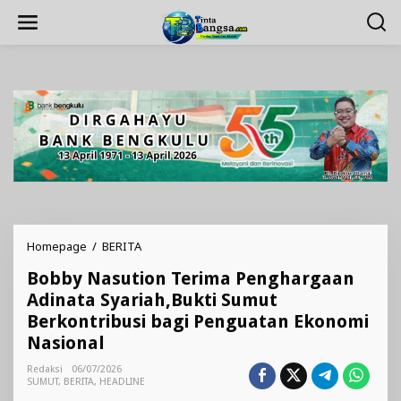
Lewati
ke
konten
Bobby
Homepage
/
BERITA
Nasution
Bobby Nasution Terima Penghargaan
Terima
Penghargaan
Adinata Syariah,Bukti Sumut
Adinata
Berkontribusi bagi Penguatan Ekonomi
Syariah,Bukti
Nasional
Sumut
Berkontribusi
Redaksi
06/07/2026
bagi
SUMUT
,
BERITA
,
HEADLINE
Penguatan