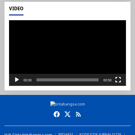
VIDEO
Pemutar
Video
00:00
00:50
Hak Cipta tintabangsa.com
REDAKSI
KODE ETIK JURNALISTIK