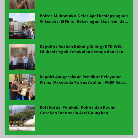
Polres Mukomuko Gelar Apel Kesiapsiagaan
Antisipasi El Nino, Kekeringan Ekstrem, dan
Karhutla Tahun 2026
Kapolres Asahan Dukung Sinergi DPD WIB,
Edukasi Cegah Kenakalan Remaja dan Geng
Motor Jadi Prioritas
Kapolri Anugerahkan Predikat Pelayanan
Prima (A) kepada Polres Asahan, AKBP Revi
Nurvelani Terima Penghargaan
Kolaborasi Pemkab, Polres dan Kodim,
Gerakan Indonesia Asri Gaungkan
Semangat Gotong Royong di Lebong