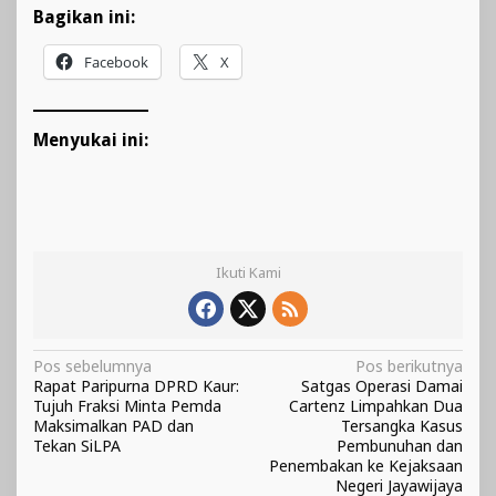
Bagikan ini:
Facebook
X
Menyukai ini:
Ikuti Kami
Navigasi
Pos sebelumnya
Pos berikutnya
Rapat Paripurna DPRD Kaur:
Satgas Operasi Damai
pos
Tujuh Fraksi Minta Pemda
Cartenz Limpahkan Dua
Maksimalkan PAD dan
Tersangka Kasus
Tekan SiLPA
Pembunuhan dan
Penembakan ke Kejaksaan
Negeri Jayawijaya