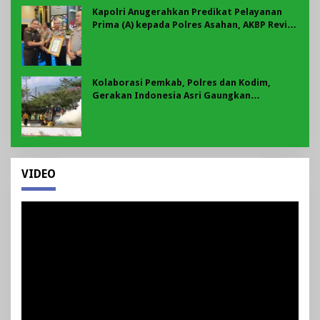
Kapolri Anugerahkan Predikat Pelayanan
Prima (A) kepada Polres Asahan, AKBP Revi
Nurvelani Terima Penghargaan
Kolaborasi Pemkab, Polres dan Kodim,
Gerakan Indonesia Asri Gaungkan
Semangat Gotong Royong di Lebong
VIDEO
Pemutar
Video