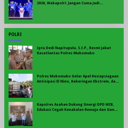
2026, Wakapolri: Jangan Cuma Jadi
Penonton, Jadilah Talenta Digital
POLRI
Iptu Dedi Napitupulu, S.I.P., Resmi Jabat
Kasatlantas Polres Mukomuko
Polres Mukomuko Gelar Apel Kesiapsiagaan
Antisipasi El Nino, Kekeringan Ekstrem, dan
Karhutla Tahun 2026
Kapolres Asahan Dukung Sinergi DPD WIB,
Edukasi Cegah Kenakalan Remaja dan Geng
Motor Jadi Prioritas