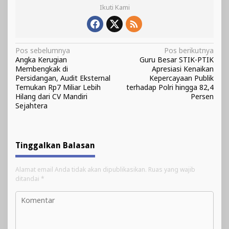
Ikuti Kami
Navigasi
Pos sebelumnya
Pos berikutnya
Angka Kerugian
Guru Besar STIK-PTIK
pos
Membengkak di
Apresiasi Kenaikan
Persidangan, Audit Eksternal
Kepercayaan Publik
Temukan Rp7 Miliar Lebih
terhadap Polri hingga 82,4
Hilang dari CV Mandiri
Persen
Sejahtera
Tinggalkan Balasan
Alamat email Anda tidak akan dipublikasikan.
Ruas yang wajib
ditandai
*