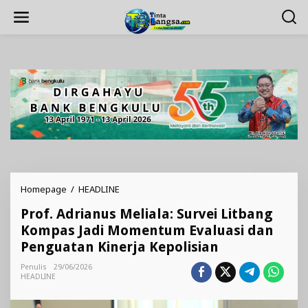
Lewati
ke
konten
Prof.
Homepage
/
HEADLINE
Adrianus
Prof. Adrianus Meliala: Survei Litbang
Meliala:
Survei
Kompas Jadi Momentum Evaluasi dan
Litbang
Penguatan Kinerja Kepolisian
Kompas
Jadi
Penulis
29/06/2026
Momentum
HEADLINE
Evaluasi
dan