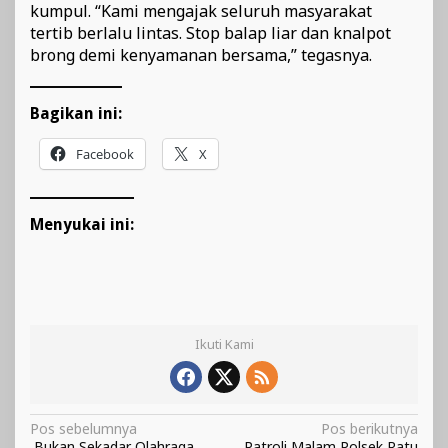
kumpul. “Kami mengajak seluruh masyarakat
tertib berlalu lintas. Stop balap liar dan knalpot
brong demi kenyamanan bersama,” tegasnya.
Bagikan ini:
Facebook
X
Menyukai ini:
Ikuti Kami
Navigasi
Pos sebelumnya
Pos berikutnya
Bukan Sekadar Olahraga,
Patroli Malam Polsek Ratu