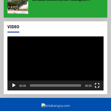
Semangat Gotong Royong di Lebong
VIDEO
Pemutar
Video
00:00
00:50