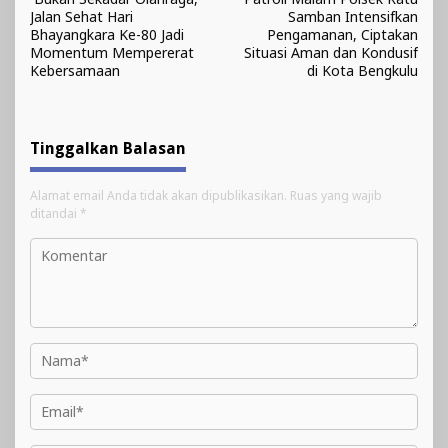
pos
Jalan Sehat Hari
Samban Intensifkan
Bhayangkara Ke-80 Jadi
Pengamanan, Ciptakan
Momentum Mempererat
Situasi Aman dan Kondusif
Kebersamaan
di Kota Bengkulu
Tinggalkan Balasan
Alamat email Anda tidak akan dipublikasikan.
Ruas yang wajib
ditandai
*