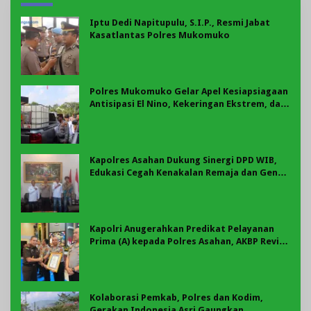
Iptu Dedi Napitupulu, S.I.P., Resmi Jabat
Kasatlantas Polres Mukomuko
Polres Mukomuko Gelar Apel Kesiapsiagaan
Antisipasi El Nino, Kekeringan Ekstrem, dan
Karhutla Tahun 2026
Kapolres Asahan Dukung Sinergi DPD WIB,
Edukasi Cegah Kenakalan Remaja dan Geng
Motor Jadi Prioritas
Kapolri Anugerahkan Predikat Pelayanan
Prima (A) kepada Polres Asahan, AKBP Revi
Nurvelani Terima Penghargaan
Kolaborasi Pemkab, Polres dan Kodim,
Gerakan Indonesia Asri Gaungkan