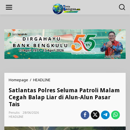
Lewati
ke
konten
Satlantas
Homepage
/
HEADLINE
Polres
Satlantas Polres Seluma Patroli Malam
Seluma
Patroli
Cegah Balap Liar di Alun-Alun Pasar
Malam
Tais
Cegah
Balap
Penulis
28/06/2026
Liar
HEADLINE
di
Alun-