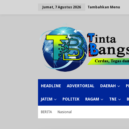
Lewati
ke
Tambahkan Menu
Jumat, 7 Agustus 2026
konten
HEADLINE
ADVERTORIAL
DAERAH
P
JATIM
POLITIK
RAGAM
TNI
BERITA
Nasional