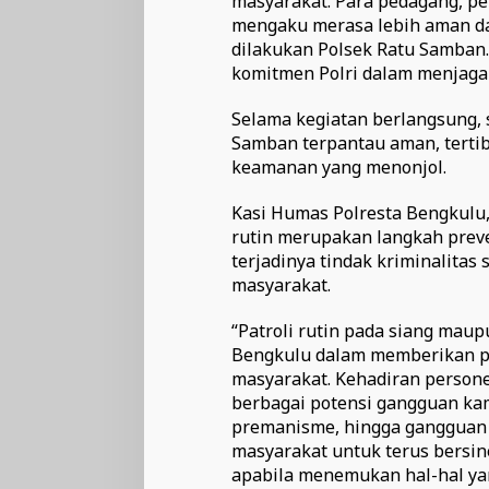
masyarakat. Para pedagang, pe
mengaku merasa lebih aman da
dilakukan Polsek Ratu Samban
komitmen Polri dalam menjaga 
Selama kegiatan berlangsung, 
Samban terpantau aman, terti
keamanan yang menonjol.
Kasi Humas Polresta Bengkulu
rutin merupakan langkah preve
terjadinya tindak kriminalitas
masyarakat.
“Patroli rutin pada siang ma
Bengkulu dalam memberikan p
masyarakat. Kehadiran person
berbagai potensi gangguan kamt
premanisme, hingga gangguan k
masyarakat untuk terus bersin
apabila menemukan hal-hal y