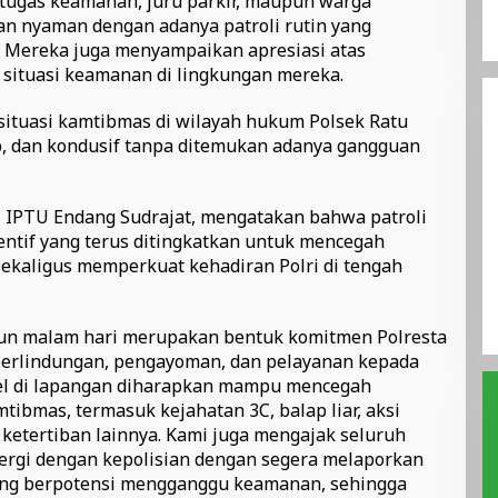
tugas keamanan, juru parkir, maupun warga
n nyaman dengan adanya patroli rutin yang
. Mereka juga menyampaikan apresiasi atas
situasi keamanan di lingkungan mereka.
situasi kamtibmas di wilayah hukum Polsek Ratu
b, dan kondusif tanpa ditemukan adanya gangguan
, IPTU Endang Sudrajat, mengatakan bahwa patroli
ntif yang terus ditingkatkan untuk mencegah
 sekaligus memperkuat kehadiran Polri di tengah
upun malam hari merupakan bentuk komitmen Polresta
erlindungan, pengayoman, dan pelayanan kepada
el di lapangan diharapkan mampu mencegah
ibmas, termasuk kejahatan 3C, balap liar, aksi
etertiban lainnya. Kami juga mengajak seluruh
ergi dengan kepolisian dengan segera melaporkan
ang berpotensi mengganggu keamanan, sehingga