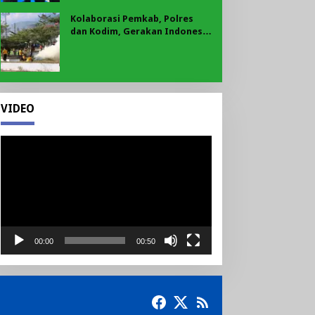
Kolaborasi Pemkab, Polres
dan Kodim, Gerakan Indonesia
Asri Gaungkan Semangat
Gotong Royong di Lebong
VIDEO
Pemutar
Video
00:00
00:50