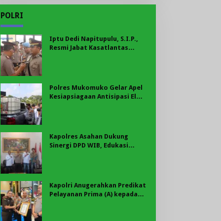
POLRI
Iptu Dedi Napitupulu, S.I.P.,
Resmi Jabat Kasatlantas
Polres Mukomuko
Polres Mukomuko Gelar Apel
Kesiapsiagaan Antisipasi El
Nino, Kekeringan Ekstrem, dan
Karhutla Tahun 2026
Kapolres Asahan Dukung
Sinergi DPD WIB, Edukasi
Cegah Kenakalan Remaja dan
Geng Motor Jadi Prioritas
Kapolri Anugerahkan Predikat
Pelayanan Prima (A) kepada
Polres Asahan, AKBP Revi
Nurvelani Terima Penghargaan