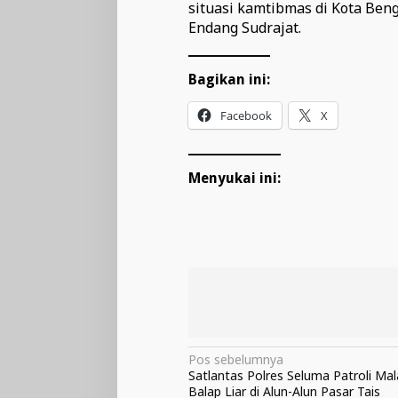
situasi kamtibmas di Kota Ben
Endang Sudrajat.
Bagikan ini:
Facebook
X
Menyukai ini:
Navigasi
Pos sebelumnya
Satlantas Polres Seluma Patroli M
pos
Balap Liar di Alun-Alun Pasar Tais