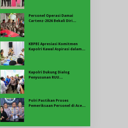
Merah Putih di Belungguk
Point
Personel Operasi Damai
Cartenz-2026 Bekali Diri
dengan Edukasi Kesehatan,
Wujud Kepedulian terhadap
Kesiapan dan Kesejahteraan
Anggota
KBPBI Apresiasi Komitmen
Kapolri Kawal Aspirasi dalam
Pembahasan RUU
Ketenagakerjaan
Kapolri Dukung Dialog
Penyusunan RUU
Ketenagakerjaan, Siap Jadi
Jembatan Aspirasi Buruh
Polri Pastikan Proses
Pemeriksaan Personel di Aceh
Dilaksanakan Secara
Profesional dan Transparan