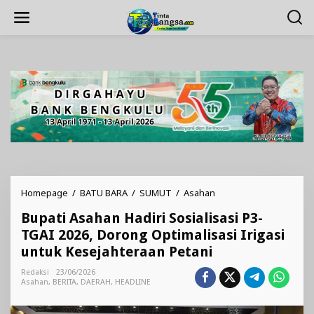
Lewati
ke
konten
Bupati
Homepage
/
BATU BARA
/
SUMUT
/
Asahan
Asahan
Bupati Asahan Hadiri Sosialisasi P3-
Hadiri
Sosialisasi
TGAI 2026, Dorong Optimalisasi Irigasi
P3-
untuk Kesejahteraan Petani
TGAI
2026,
Redaksi
23/06/2026
Dorong
Asahan
,
BERITA
,
DAERAH
,
HEADLINE
Optimalisasi
Irigasi