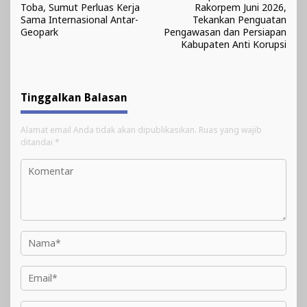
pos
Toba, Sumut Perluas Kerja
Rakorpem Juni 2026,
Sama Internasional Antar-
Tekankan Penguatan
Geopark
Pengawasan dan Persiapan
Kabupaten Anti Korupsi
Tinggalkan Balasan
Alamat email Anda tidak akan dipublikasikan.
Ruas yang wajib
ditandai
*