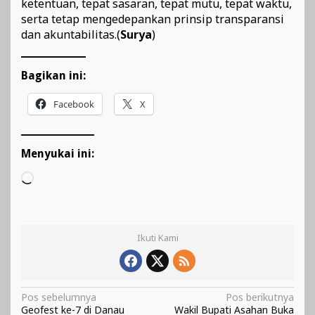
ketentuan, tepat sasaran, tepat mutu, tepat waktu,
serta tetap mengedepankan prinsip transparansi
dan akuntabilitas.(
Surya
)
Bagikan ini:
Facebook
X
Menyukai ini:
Memuat...
Ikuti Kami
Navigasi
Pos sebelumnya
Pos berikutnya
Geofest ke-7 di Danau
Wakil Bupati Asahan Buka