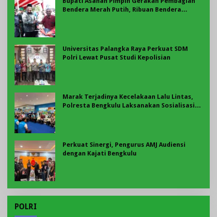
Bupati Asahan Pimpin Gerakan Pembagian
Bendera Merah Putih, Ribuan Bendera
Dibagikan Sambut HUT ke-81 RI
Universitas Palangka Raya Perkuat SDM
Polri Lewat Pusat Studi Kepolisian
Marak Terjadinya Kecelakaan Lalu Lintas,
Polresta Bengkulu Laksanakan Sosialisasi
Tertib Berlalu Lintas
Perkuat Sinergi, Pengurus AMJ Audiensi
dengan Kajati Bengkulu
POLRI