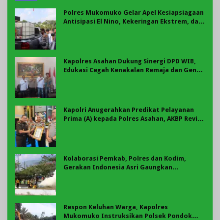
Polres Mukomuko Gelar Apel Kesiapsiagaan
Antisipasi El Nino, Kekeringan Ekstrem, dan
Karhutla Tahun 2026
Kapolres Asahan Dukung Sinergi DPD WIB,
Edukasi Cegah Kenakalan Remaja dan Geng
Motor Jadi Prioritas
Kapolri Anugerahkan Predikat Pelayanan
Prima (A) kepada Polres Asahan, AKBP Revi
Nurvelani Terima Penghargaan
Kolaborasi Pemkab, Polres dan Kodim,
Gerakan Indonesia Asri Gaungkan
Semangat Gotong Royong di Lebong
Respon Keluhan Warga, Kapolres
Mukomuko Instruksikan Polsek Pondok