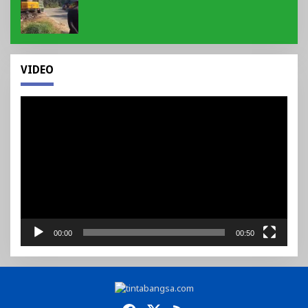
Suguh Eksekusi Sampah Liar Menyengat Di
Kawasan Tepi Ruas jalan Lintas
VIDEO
Pemutar
Video
00:00
00:50