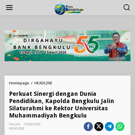
Lewati
ke
konten
Perkuat
Homepage
/
HEADLINE
Sinergi
Perkuat Sinergi dengan Dunia
dengan
Dunia
Pendidikan, Kapolda Bengkulu Jalin
Pendidikan,
Silaturahmi ke Rektor Universitas
Kapolda
Muhammadiyah Bengkulu
Bengkulu
Jalin
Penulis
19/06/2026
Silaturahmi
HEADLINE
ke