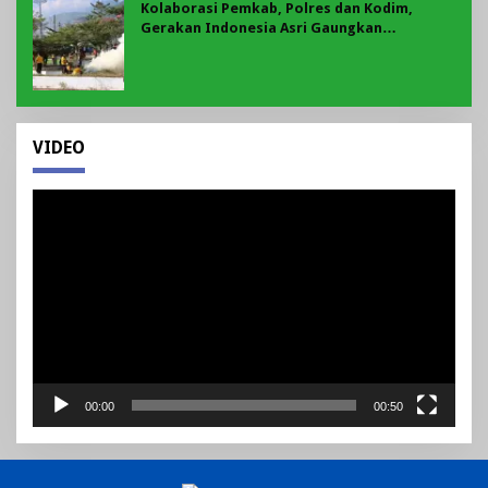
Kolaborasi Pemkab, Polres dan Kodim,
Gerakan Indonesia Asri Gaungkan
Semangat Gotong Royong di Lebong
VIDEO
Pemutar
Video
00:00
00:50