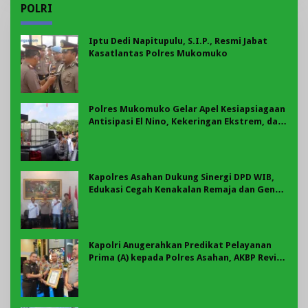
POLRI
Iptu Dedi Napitupulu, S.I.P., Resmi Jabat
Kasatlantas Polres Mukomuko
Polres Mukomuko Gelar Apel Kesiapsiagaan
Antisipasi El Nino, Kekeringan Ekstrem, dan
Karhutla Tahun 2026
Kapolres Asahan Dukung Sinergi DPD WIB,
Edukasi Cegah Kenakalan Remaja dan Geng
Motor Jadi Prioritas
Kapolri Anugerahkan Predikat Pelayanan
Prima (A) kepada Polres Asahan, AKBP Revi
Nurvelani Terima Penghargaan