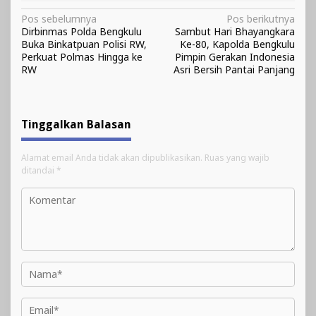
Navigasi
Pos sebelumnya
Pos berikutnya
Dirbinmas Polda Bengkulu
Sambut Hari Bhayangkara
pos
Buka Binkatpuan Polisi RW,
Ke-80, Kapolda Bengkulu
Perkuat Polmas Hingga ke
Pimpin Gerakan Indonesia
RW
Asri Bersih Pantai Panjang
Tinggalkan Balasan
Alamat email Anda tidak akan dipublikasikan.
Ruas yang wajib
ditandai
*