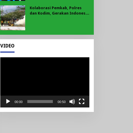
Kolaborasi Pemkab, Polres
dan Kodim, Gerakan Indonesia
Asri Gaungkan Semangat
Gotong Royong di Lebong
VIDEO
Pemutar
Video
00:00
00:50