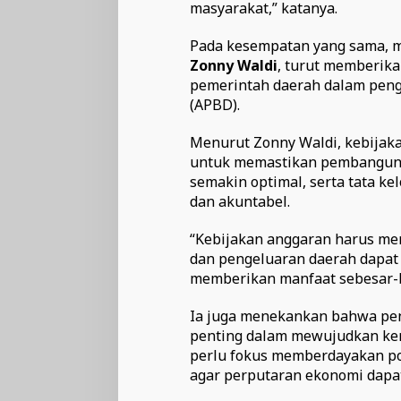
masyarakat,” katanya.
Pada kesempatan yang sama, m
Zonny Waldi
, turut memberik
pemerintah daerah dalam peng
(APBD).
Menurut Zonny Waldi, kebijak
untuk memastikan pembangunan
semakin optimal, serta tata k
dan akuntabel.
“Kebijakan anggaran harus men
dan pengeluaran daerah dapat d
memberikan manfaat sebesar-b
Ia juga menekankan bahwa pe
penting dalam mewujudkan kem
perlu fokus memberdayakan po
agar perputaran ekonomi dapat