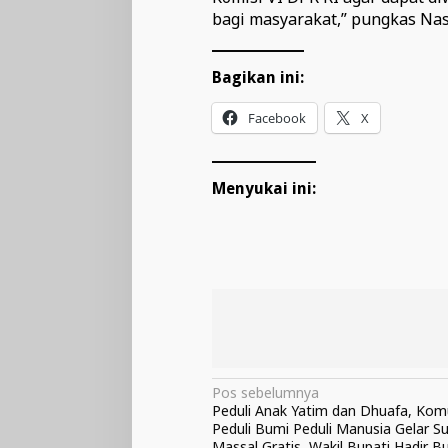
bagi masyarakat,” pungkas Nas
Bagikan ini:
Facebook
X
Menyukai ini:
Navigasi
Pos sebelumnya
Peduli Anak Yatim dan Dhuafa, Kom
pos
Peduli Bumi Peduli Manusia Gelar S
Massal Gratis, Wakil Bupati Hadir B