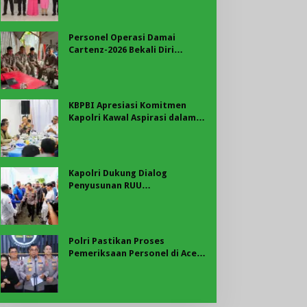
Merah Putih di Belungguk
Point
Personel Operasi Damai
Cartenz-2026 Bekali Diri
dengan Edukasi Kesehatan,
Wujud Kepedulian terhadap
Kesiapan dan Kesejahteraan
Anggota
KBPBI Apresiasi Komitmen
Kapolri Kawal Aspirasi dalam
Pembahasan RUU
Ketenagakerjaan
Kapolri Dukung Dialog
Penyusunan RUU
Ketenagakerjaan, Siap Jadi
Jembatan Aspirasi Buruh
Polri Pastikan Proses
Pemeriksaan Personel di Aceh
Dilaksanakan Secara
Profesional dan Transparan