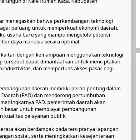
lungun di Kafe Rumah Kaca, Kabupaten
har menegaskan bahwa perkembangan teknologi
ebagai peluang untuk memperkuat ekonomi daerah,
laku usaha baru yang mampu mengelola potensi
er daya manusia secara optimal.
 berkaitan dengan kemampuan menggunakan teknologi,
gi tersebut dapat dimanfaatkan untuk menciptakan
roduktivitas, dan memperluas akses pasar bagi
 pembangunan daerah memiliki peran penting dalam
i Daerah (PAD) dan mendorong pertumbuhan
n meningkatnya PAD, pemerintah daerah akan
ih besar untuk membiayai pembangunan
n kualitas pelayanan publik.
rata akan berdampak pada terciptanya lapangan
angan sosial, serta meningkatkan kesejahteraan