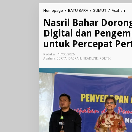
Nasr
Homepage
/
BATU BARA
/
SUMUT
/
Asahan
Bah
Nasril Bahar Doron
Dor
Pen
Digital dan Pengem
Lite
Digi
untuk Percepat Pe
dan
Pen
Pot
Redaksi
17/06/2026
Dae
Asahan
,
BERITA
,
DAERAH
,
HEADLINE
,
POLITIK
unt
Per
Per
Eko