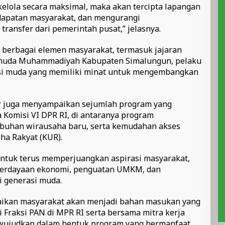
kelola secara maksimal, maka akan tercipta lapangan
dapatan masyarakat, dan mengurangi
ransfer dari pemerintah pusat,” jelasnya.
h berbagai elemen masyarakat, termasuk jajaran
emuda Muhammadiyah Kabupaten Simalungun, pelaku
si muda yang memiliki minat untuk mengembangkan
ar juga menyampaikan sejumlah program yang
a Komisi VI DPR RI, di antaranya program
han wirausaha baru, serta kemudahan akses
ha Rakyat (KUR).
tuk terus memperjuangkan aspirasi masyarakat,
erdayaan ekonomi, penguatan UMKM, dan
i generasi muda.
paikan masyarakat akan menjadi bahan masukan yang
 Fraksi PAN di MPR RI serta bersama mitra kerja
diwujudkan dalam bentuk program yang bermanfaat