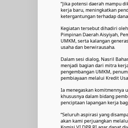
“Jika potensi daerah mampu di
kerja baru, meningkatkan pen
ketergantungan terhadap dana t
Kegiatan tersebut dihadiri ole
Pimpinan Daerah Aisyiyah, P
UMKM, serta kalangan genera
usaha dan berwirausaha.
Dalam sesi dialog, Nasril Bah
menjadi bagian dari mitra kerj
pengembangan UMKM, penumbu
pembiayaan melalui Kredit Usa
Ia menegaskan komitmennya un
khususnya dalam bidang pemb
penciptaan lapangan kerja bag
“Seluruh aspirasi yang disam
akan kami perjuangkan melalui
Komisi VI DPR RI agar dapat 