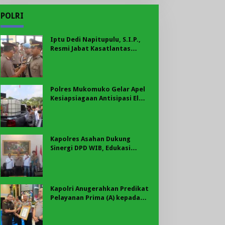
POLRI
Iptu Dedi Napitupulu, S.I.P.,
Resmi Jabat Kasatlantas
Polres Mukomuko
Polres Mukomuko Gelar Apel
Kesiapsiagaan Antisipasi El
Nino, Kekeringan Ekstrem, dan
Karhutla Tahun 2026
Kapolres Asahan Dukung
Sinergi DPD WIB, Edukasi
Cegah Kenakalan Remaja dan
Geng Motor Jadi Prioritas
Kapolri Anugerahkan Predikat
Pelayanan Prima (A) kepada
Polres Asahan, AKBP Revi
Nurvelani Terima Penghargaan