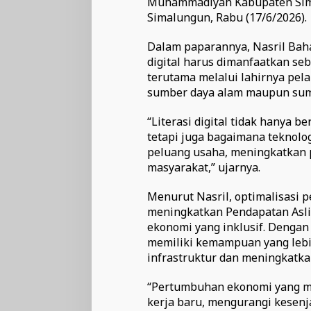
Muhammadiyah Kabupaten Sima
Simalungun, Rabu (17/6/2026).
Dalam paparannya, Nasril Ba
digital harus dimanfaatkan s
terutama melalui lahirnya pe
sumber daya alam maupun sumb
“Literasi digital tidak hanya
tetapi juga bagaimana teknolo
peluang usaha, meningkatkan p
masyarakat,” ujarnya.
Menurut Nasril, optimalisasi
meningkatkan Pendapatan Asl
ekonomi yang inklusif. Denga
memiliki kemampuan yang leb
infrastruktur dan meningkatka
“Pertumbuhan ekonomi yang me
kerja baru, mengurangi kesenj