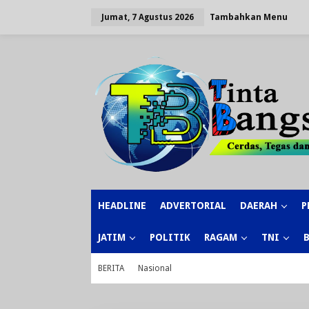
Lewati
ke
Tambahkan Menu
Jumat, 7 Agustus 2026
konten
HEADLINE
ADVERTORIAL
DAERAH
P
JATIM
POLITIK
RAGAM
TNI
BERITA
Nasional