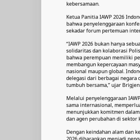
kebersamaan.
Ketua Panitia IAWP 2026 Indon
bahwa penyelenggaraan konfere
sekadar forum pertemuan inter
“IAWP 2026 bukan hanya sebu
solidaritas dan kolaborasi Pol
bahwa perempuan memiliki per
membangun kepercayaan masyar
nasional maupun global. Indo
delegasi dari berbagai negara 
tumbuh bersama,” ujar Brigjen 
Melalui penyelenggaraan IAWP
sama internasional, memperluas
menunjukkan komitmen dalam
dan agen perubahan di sektor
Dengan keindahan alam dan kek
2026 diharapkan menjadi penga