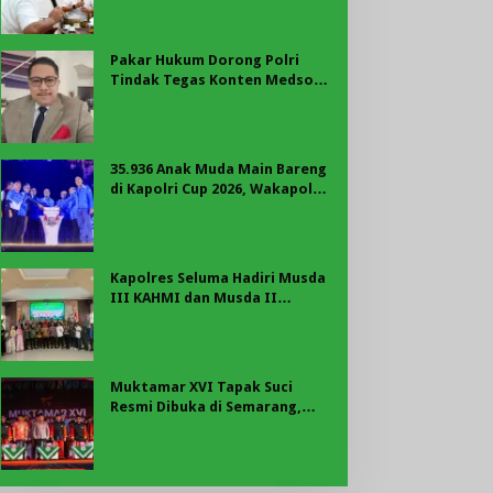
Usulan BKP 2027
Pakar Hukum Dorong Polri
Tindak Tegas Konten Medsos
yang Mengandung Provokasi
35.936 Anak Muda Main Bareng
di Kapolri Cup 2026, Wakapolri:
Jangan Cuma Jadi Penonton,
Jadilah Talenta Digital
Kapolres Seluma Hadiri Musda
III KAHMI dan Musda II
FORHATI Kabupaten Seluma
Muktamar XVI Tapak Suci
Resmi Dibuka di Semarang,
Kapolri Terima Anugerah
Anggota Kehormatan