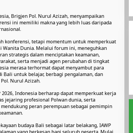
esia, Brigjen Pol. Nurul Azizah, menyampaikan
nsi ini memiliki makna yang lebih luas daripada
nasional.
ah konferensi, tetapi momentum untuk memperkuat
isi Wanita Dunia. Melalui forum ini, meneguhkan
an strategis dalam menciptakan keamanan,
akat, serta menjadi agen perubahan di tingkat
nesia merasa terhormat dapat menyambut para
di Bali untuk belajar, berbagi pengalaman, dan
Pol. Nurul Azizah.
 2026, Indonesia berharap dapat memperkuat kerja
 jejaring profesional Polwan dunia, serta
 mendukung peran perempuan sebagai pemimpin
 keamanan.
ayaan budaya Bali sebagai latar belakang, IAWP
laman yang berkesan bagi seluruh peserta. Mulai