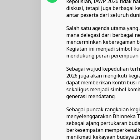
kepolisian, IAWP 2026 tidak h
diskusi, tetapi juga berbagai
antar peserta dari seluruh duni
Salah satu agenda utama yang 
mana delegasi dari berbagai n
mencerminkan keberagaman bud
Kegiatan ini menjadi simbol ku
mendukung peran perempuan d
Sebagai wujud kepedulian terh
2026 juga akan mengikuti kegi
dapat memberikan kontribusi n
sekaligus menjadi simbol kom
generasi mendatang.
Sebagai puncak rangkaian kegi
menyelenggarakan Bhinneka Tu
sebagai ajang pertukaran buday
berkesempatan memperkenalka
menikmati kekayaan budaya In