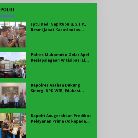
POLRI
Iptu Dedi Napitupulu, S.I.P.,
Resmi Jabat Kasatlantas
Polres Mukomuko
Polres Mukomuko Gelar Apel
Kesiapsiagaan Antisipasi El
Nino, Kekeringan Ekstrem, dan
Karhutla Tahun 2026
Kapolres Asahan Dukung
Sinergi DPD WIB, Edukasi
Cegah Kenakalan Remaja dan
Geng Motor Jadi Prioritas
Kapolri Anugerahkan Predikat
Pelayanan Prima (A) kepada
Polres Asahan, AKBP Revi
Nurvelani Terima Penghargaan