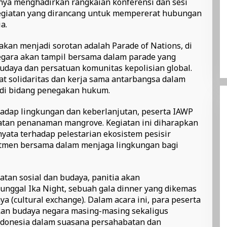
anya menghadirkan rangkaian konferensi dan sesi
 kegiatan yang dirancang untuk mempererat hubungan
a.
akan menjadi sorotan adalah Parade of Nations, di
egara akan tampil bersama dalam parade yang
aya dan persatuan komunitas kepolisian global.
at solidaritas dan kerja sama antarbangsa dalam
i bidang penegakan hukum.
adap lingkungan dan keberlanjutan, peserta IAWP
atan penanaman mangrove. Kegiatan ini diharapkan
yata terhadap pelestarian ekosistem pesisir
itmen bersama dalam menjaga lingkungan bagi
atan sosial dan budaya, panitia akan
nggal Ika Night, sebuah gala dinner yang dikemas
a (cultural exchange). Dalam acara ini, para peserta
n budaya negara masing-masing sekaligus
donesia dalam suasana persahabatan dan