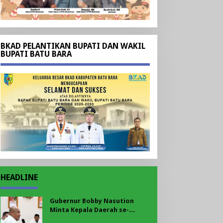
BKAD PELANTIKAN BUPATI DAN WAKIL
BUPATI BATU BARA
HEADLINE
Gubernur Bobby Nasution
Minta Kepala Daerah se-
Kepulauan Nias Percepat