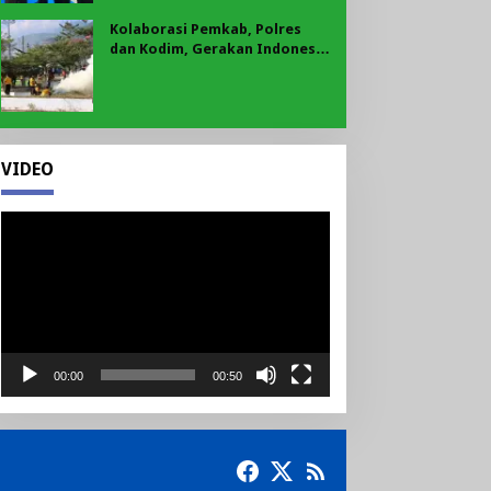
Kolaborasi Pemkab, Polres
dan Kodim, Gerakan Indonesia
Asri Gaungkan Semangat
Gotong Royong di Lebong
VIDEO
Pemutar
Video
00:00
00:50