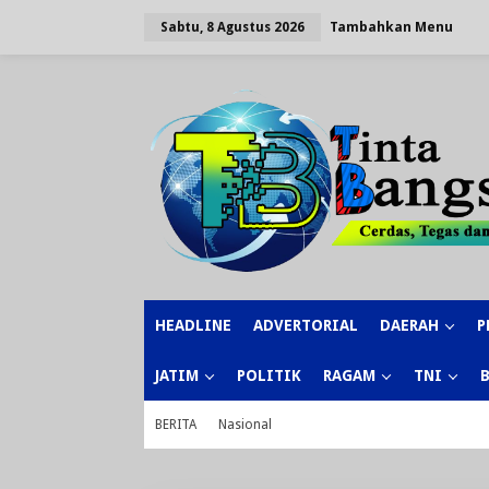
Lewati
ke
Tambahkan Menu
Sabtu, 8 Agustus 2026
konten
HEADLINE
ADVERTORIAL
DAERAH
P
JATIM
POLITIK
RAGAM
TNI
BERITA
Nasional