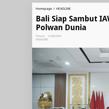
Bali
Homepage
/
HEADLINE
Siap
Bali Siap Sambut IA
Sambut
IAWP
Polwan Dunia
2026,
Perkuat
Jejaring
Penulis
12/06/2026
Polwan
HEADLINE
Dunia