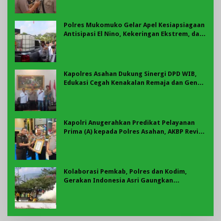
Polres Mukomuko Gelar Apel Kesiapsiagaan
Antisipasi El Nino, Kekeringan Ekstrem, dan
Karhutla Tahun 2026
Kapolres Asahan Dukung Sinergi DPD WIB,
Edukasi Cegah Kenakalan Remaja dan Geng
Motor Jadi Prioritas
Kapolri Anugerahkan Predikat Pelayanan
Prima (A) kepada Polres Asahan, AKBP Revi
Nurvelani Terima Penghargaan
Kolaborasi Pemkab, Polres dan Kodim,
Gerakan Indonesia Asri Gaungkan
Semangat Gotong Royong di Lebong