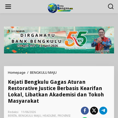
Lewati
ke
konten
Kejati
Homepage
/
BENGKULU MAJU
Bengkulu
Kejati Bengkulu Gagas Aturan
Gagas
Aturan
Restorative Justice Berbasis Kearifan
Restorative
Lokal, Libatkan Akademisi dan Tokoh
Justice
Masyarakat
Berbasis
Kearifan
Lokal,
Redaksi
11/06/2026
Libatkan
BERITA
,
BENGKULU MAJU
,
HEADLINE
,
PROVINSI