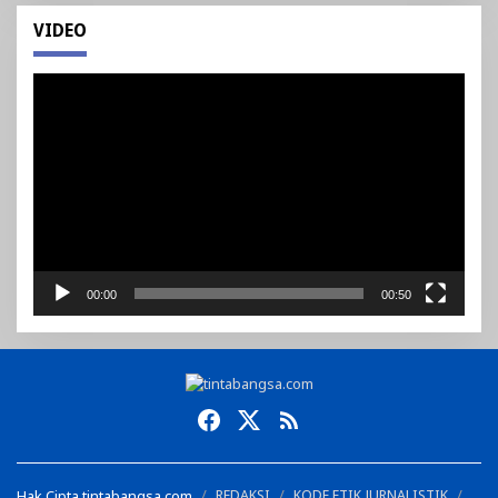
VIDEO
Pemutar
Video
00:00
00:50
Hak Cipta tintabangsa.com
REDAKSI
KODE ETIK JURNALISTIK