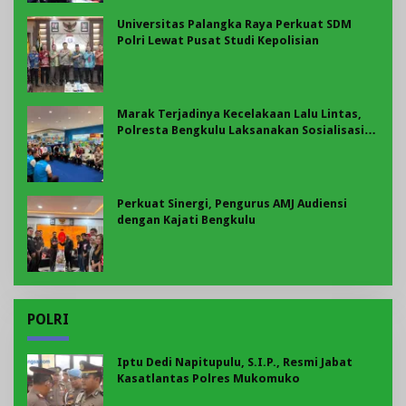
Universitas Palangka Raya Perkuat SDM
Polri Lewat Pusat Studi Kepolisian
Marak Terjadinya Kecelakaan Lalu Lintas,
Polresta Bengkulu Laksanakan Sosialisasi
Tertib Berlalu Lintas
Perkuat Sinergi, Pengurus AMJ Audiensi
dengan Kajati Bengkulu
POLRI
Iptu Dedi Napitupulu, S.I.P., Resmi Jabat
Kasatlantas Polres Mukomuko