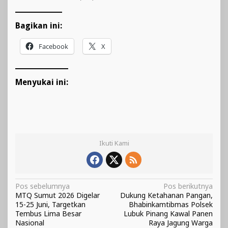
Bagikan ini:
Facebook
X
Menyukai ini:
Ikuti Kami
Navigasi
Pos sebelumnya
Pos berikutnya
MTQ Sumut 2026 Digelar
Dukung Ketahanan Pangan,
pos
15-25 Juni, Targetkan
Bhabinkamtibmas Polsek
Tembus Lima Besar
Lubuk Pinang Kawal Panen
Nasional
Raya Jagung Warga